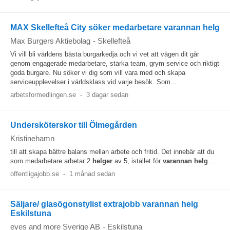
MAX Skellefteå City söker medarbetare varannan helg
Max Burgers Aktiebolag
-
Skellefteå
Vi vill bli världens bästa burgarkedja och vi vet att vägen dit går
genom engagerade medarbetare, starka team, grym service och riktigt
goda burgare. Nu söker vi dig som vill vara med och skapa
serviceupplevelser i världsklass vid varje besök. Som...
arbetsformedlingen.se
-
3 dagar sedan
Undersköterskor till Ölmegården
Kristinehamn
till att skapa bättre balans mellan arbete och fritid. Det innebär att du
som medarbetare arbetar 2
helger
av 5, istället för
varannan
helg
....
offentligajobb.se
-
1 månad sedan
Säljare/ glasögonstylist extrajobb varannan helg
Eskilstuna
eyes and more Sverige AB
-
Eskilstuna