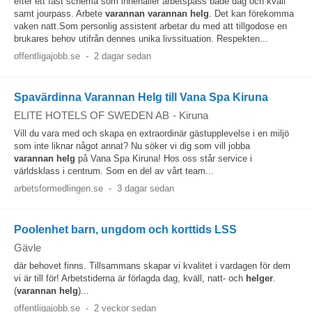
efter ett fast schema som innehåller arbetspass både dag och kväll
samt jourpass. Arbete
varannan
varannan
helg
. Det kan förekomma
vaken natt.Som personlig assistent arbetar du med att tillgodose en
brukares behov utifrån dennes unika livssituation. Respekten...
offentligajobb.se
-
2 dagar sedan
Spavärdinna Varannan Helg till Vana Spa Kiruna
ELITE HOTELS OF SWEDEN AB
-
Kiruna
Vill du vara med och skapa en extraordinär gästupplevelse i en miljö
som inte liknar något annat? Nu söker vi dig som vill jobba
varannan
helg
på Vana Spa Kiruna! Hos oss står service i
världsklass i centrum. Som en del av vårt team...
arbetsformedlingen.se
-
3 dagar sedan
Poolenhet barn, ungdom och korttids LSS
Gävle
där behovet finns. Tillsammans skapar vi kvalitet i vardagen för dem
vi är till för! Arbetstiderna är förlagda dag, kväll, natt- och
helger
.
(
varannan
helg
)...
offentligajobb.se
-
2 veckor sedan