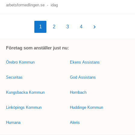
arbetsformedlingen.se
-
idag
1
2
3
4
Företag som anställer just nu:
Örebro Kommun
Ekens Assistans
Securitas
God Assistans
Kungsbacka Kommun
Hornbach
Linköpings Kommun
Huddinge Kommun
Humana
Aleris