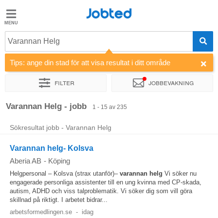
Jobted
Jobted
Jobb
Varannan Helg
Tips: ange din stad för att visa resultat i ditt område
Löner
Filter
Jobbevakning
Sortera efter
Företag
Varannan Helg - jobb
1 - 15 av 235
Sökresultat jobb - Varannan Helg
Varannan helg- Kolsva
Aberia AB
-
Köping
Helgpersonal – Kolsva (strax utanför)–
varannan
helg
Vi söker nu
engagerade personliga assistenter till en ung kvinna med CP-skada,
autism, ADHD och viss talproblematik. Vi söker dig som vill göra
skillnad på riktigt. I arbetet bidrar...
arbetsformedlingen.se
-
idag