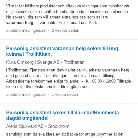
Vi står för hållbara produkter och effektiva lösningar som minskar vår
miljöpåverkan, för en bättre framtid för både människor och planeten.
Nu söker vi dig som vill arbeta extra hos oss som säljare
varannan
helg
till vår butik i Eskilstuna Tuna Park...
arbetsformedlingen.se
-
2 veckor sedan
Personlig assistent varannan helg sökes till ung
kvinna i Trollhättan.
Kura Omsorg i Sverige AB
-
Trollhättan
i Trollhättan. Tjänsten är ett timvikariat där du arbetar
varannan
helg
,
med goda chanser att det övergår till en tillsvidareanställning.
Arbetstiderna förekommer enligt följande: • Kl. 08:00 - 19:00 Tillträde
sker enligt överenskommelse där vi gärna ser...
arbetsformedlingen.se
-
1 vecka sedan
Personlig assistent sökes till Värmdö/Hemmesta
dagtid omgående!
Aleris Sjukvård AB
-
Stockholm
samtidigt som du ska klara av att backa för att ge utrymme åt det