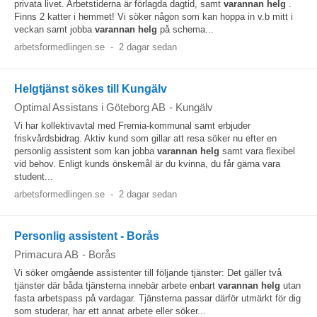
privata livet. Arbetstiderna är förlagda dagtid, samt
varannan
helg
.
Finns 2 katter i hemmet! Vi söker någon som kan hoppa in v.b mitt i
veckan samt jobba
varannan
helg
på schema...
arbetsformedlingen.se
-
2 dagar sedan
Helgtjänst sökes till Kungälv
Optimal Assistans i Göteborg AB
-
Kungälv
Vi har kollektivavtal med Fremia-kommunal samt erbjuder
friskvårdsbidrag. Aktiv kund som gillar att resa söker nu efter en
personlig assistent som kan jobba
varannan
helg
samt vara flexibel
vid behov. Enligt kunds önskemål är du kvinna, du får gärna vara
student...
arbetsformedlingen.se
-
2 dagar sedan
Personlig assistent - Borås
Primacura AB
-
Borås
Vi söker omgående assistenter till följande tjänster: Det gäller två
tjänster där båda tjänsterna innebär arbete enbart
varannan
helg
utan
fasta arbetspass på vardagar. Tjänsterna passar därför utmärkt för dig
som studerar, har ett annat arbete eller söker...