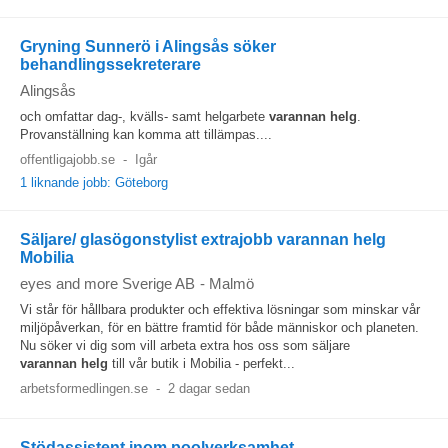
Gryning Sunnerö i Alingsås söker
behandlingssekreterare
Alingsås
och omfattar dag-, kvälls- samt helgarbete
varannan
helg
.
Provanställning kan komma att tillämpas....
offentligajobb.se
-
Igår
1 liknande jobb: Göteborg
Säljare/ glasögonstylist extrajobb varannan helg
Mobilia
eyes and more Sverige AB
-
Malmö
Vi står för hållbara produkter och effektiva lösningar som minskar vår
miljöpåverkan, för en bättre framtid för både människor och planeten.
Nu söker vi dig som vill arbeta extra hos oss som säljare
varannan
helg
till vår butik i Mobilia - perfekt...
arbetsformedlingen.se
-
2 dagar sedan
Stödassistent inom poolverksamhet