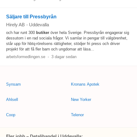
Säljare till Pressbyrån
Hirely AB
-
Uddevalla
och har runt 300
butiker
över hela Sverige. Pressbyrån engagerar sig
dessutom i en rad sociala frågor. Vi samlar in pengar till välgörenhet,
står upp för hbtq-rörelsens rättigheter, stödjer fri press och driver
projekt för att få fler barn och ungdomar att läsa...
arbetsformedlingen.se
-
3 dagar sedan
Synsam
Kronans Apotek
Ahlsell
New Yorker
Coop
Telenor
Fler jobb – Detaljhandel i Uddevalla: