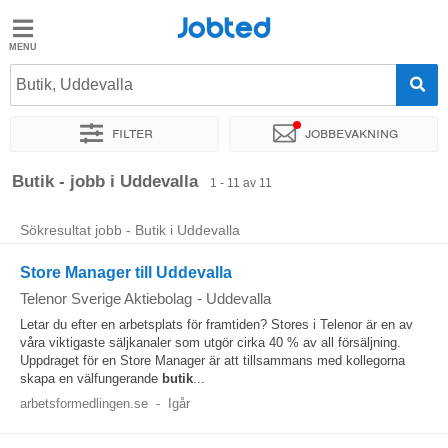
Jobted
Jobted
Jobb
Butik, Uddevalla
Filter
Jobbevakning
Löner
Sortera efter
Exakt plats
Företag
Butik - jobb i Uddevalla
1 - 11 av 11
Sökresultat jobb - Butik i Uddevalla
Store Manager till Uddevalla
Telenor Sverige Aktiebolag
-
Uddevalla
Letar du efter en arbetsplats för framtiden? Stores i Telenor är en av
våra viktigaste säljkanaler som utgör cirka 40 % av all försäljning.
Uppdraget för en Store Manager är att tillsammans med kollegorna
skapa en välfungerande
butik
...
arbetsformedlingen.se
-
Igår