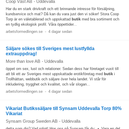
Coop Väst AB
-
Uddevalla
Har du en stark drivkraft och ett brinnande intresse för försäljning,
kundservice och mat? Då kan du vara just den vi söker! Stora Coop
Torp är en väletablerad och uppskattad
butik
med bra sortiment och
en tydlig ekologisk profil. Våra öppettider...
arbetsformedlingen.se
-
4 dagar sedan
Säljare sökes till Sveriges mest lustfyllda
extrauppdrag!
More than love AB
-
Uddevalla
öppet om sex, lust och relationer. Sedan dess har företaget vuxit till
att bli ett av Sveriges mest uppskattade erotikföretag med
butik
i
Trollhättan, webbutik och säljare över hela landet. Vi står för
inkludering, trygghet och kvalitet, och vår slogan...
arbetsformedlingen.se
-
4 dagar sedan
Vikariat Butikssäljare till Synsam Uddevalla Torp 80%
Vikariat
Synsam Group Sweden AB
-
Uddevalla
detta som dig? Vad roligt! Hos oss på Synsam får du: • Vara en del