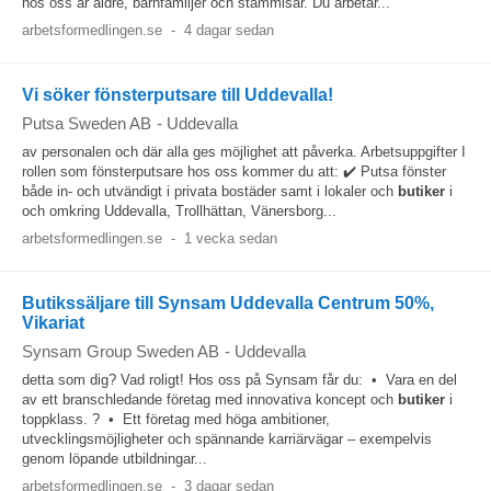
hos oss är äldre, barnfamiljer och stammisar. Du arbetar...
arbetsformedlingen.se
-
4 dagar sedan
Vi söker fönsterputsare till Uddevalla!
Putsa Sweden AB
-
Uddevalla
av personalen och där alla ges möjlighet att påverka. Arbetsuppgifter I
rollen som fönsterputsare hos oss kommer du att: ✔️ Putsa fönster
både in- och utvändigt i privata bostäder samt i lokaler och
butiker
i
och omkring Uddevalla, Trollhättan, Vänersborg...
arbetsformedlingen.se
-
1 vecka sedan
Butikssäljare till Synsam Uddevalla Centrum 50%,
Vikariat
Synsam Group Sweden AB
-
Uddevalla
detta som dig? Vad roligt! Hos oss på Synsam får du: • Vara en del
av ett branschledande företag med innovativa koncept och
butiker
i
toppklass. ? • Ett företag med höga ambitioner,
utvecklingsmöjligheter och spännande karriärvägar – exempelvis
genom löpande utbildningar...
arbetsformedlingen.se
-
3 dagar sedan