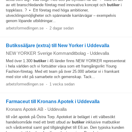
av ett branschledande företag med innovativa koncept och
butiker
i
toppklass. ? • Ett företag med höga ambitioner,
utvecklingsmöjligheter och spännande karriärvägar – exempelvis
genom löpande utbildningar...
arbetsformedlingen.se
-
2 dagar sedan
Butikssäljare (extra) till New Yorker i Uddevalla
NEW YORKER Sverige Kommanditbolag
-
Uddevalla
Med över 1.300
butiker
i 45 länder finns NEW YORKER representerat
i hela världen och vi fortsätter växa som ett framgångsrikt Young
Fashion-företag. Med ett team på över 25.000 arbetar vi i framkant
med stor vikt på samarbete och gemenskap. Tack...
arbetsformedlingen.se
-
1 vecka sedan
Farmaceut till Kronans Apotek i Uddevalla
Kronans Apotek AB
-
Uddevalla
till vårt apotek på Östra Torp. Apoteket är beläget i ett välbesökt
handelsområde med ett brett utbud av
butiker
inklusive matbutiker
och vårdcentral samt god tillgänglighet till E6:an. Den typiska kunden