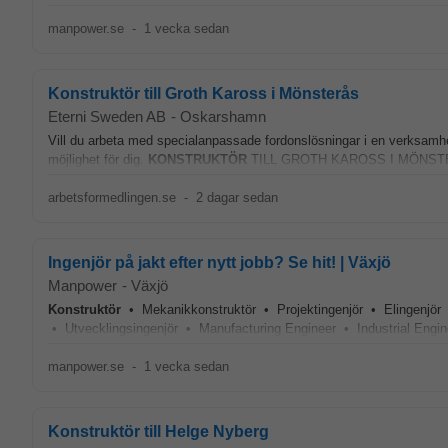
manpower.se
-
1 vecka sedan
Konstruktör till Groth Kaross i Mönsterås
Eterni Sweden AB
-
Oskarshamn
Vill du arbeta med specialanpassade fordonslösningar i en verksamhe
möjlighet för dig.
KONSTRUKTÖR
TILL GROTH KAROSS I MÖNS
arbetsformedlingen.se
-
2 dagar sedan
Ingenjör på jakt efter nytt jobb? Se hit! | Växjö
Manpower
-
Växjö
Konstruktör
• Mekanikkonstruktör • Projektingenjör • Elingenjör 
• Utvecklingsingenjör • Manufacturing Engineer • Industrial Engin
manpower.se
-
1 vecka sedan
Konstruktör till Helge Nyberg