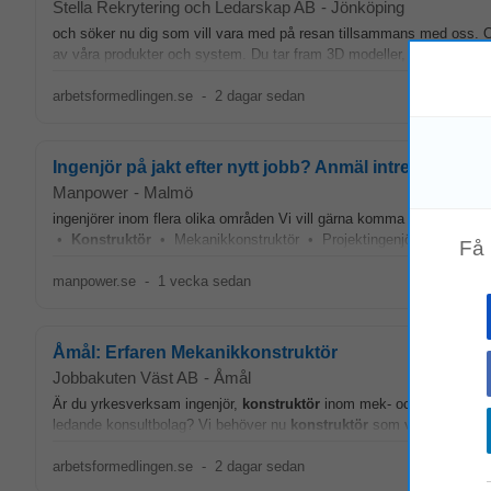
Stella Rekrytering och Ledarskap AB
-
Jönköping
och söker nu dig som vill vara med på resan tillsammans med oss. O
av våra produkter och system. Du tar fram 3D modeller, ritningar och
arbetsformedlingen.se
-
2 dagar sedan
Ingenjör på jakt efter nytt jobb? Anmäl intresse här!
Manpower
-
Malmö
ingenjörer inom flera olika områden Vi vill gärna komma i kontakt me
•
Konstruktör
• Mekanikkonstruktör • Projektingenjör • Elingenj
Få
manpower.se
-
1 vecka sedan
Åmål: Erfaren Mekanikkonstruktör
Jobbakuten Väst AB
-
Åmål
Är du yrkesverksam ingenjör,
konstruktör
inom mek- och anläggningsk
ledande konsultbolag? Vi behöver nu
konstruktör
som vill jobba med
arbetsformedlingen.se
-
2 dagar sedan