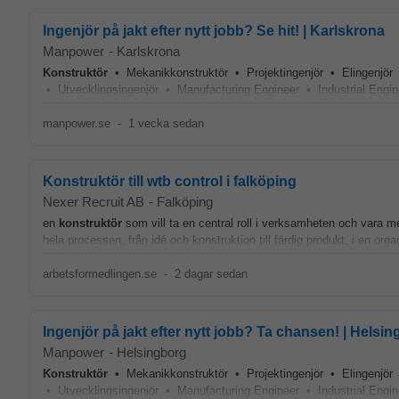
Ingenjör på jakt efter nytt jobb? Se hit! | Karlskrona
Manpower
-
Karlskrona
Konstruktör
• Mekanikkonstruktör • Projektingenjör • Elingenjör 
• Utvecklingsingenjör • Manufacturing Engineer • Industrial Engin
manpower.se
-
1 vecka sedan
Konstruktör till wtb control i falköping
Nexer Recruit AB
-
Falköping
en
konstruktör
som vill ta en central roll i verksamheten och vara m
hela processen, från idé och konstruktion till färdig produkt, i en org
arbetsformedlingen.se
-
2 dagar sedan
Ingenjör på jakt efter nytt jobb? Ta chansen! | Helsi
Manpower
-
Helsingborg
Konstruktör
• Mekanikkonstruktör • Projektingenjör • Elingenjör 
• Utvecklingsingenjör • Manufacturing Engineer • Industrial Engin