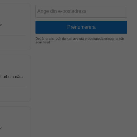
r
Det är gratis, och du kan avsluta e-postuppdateringarna när
som helst
t arbeta nära
r