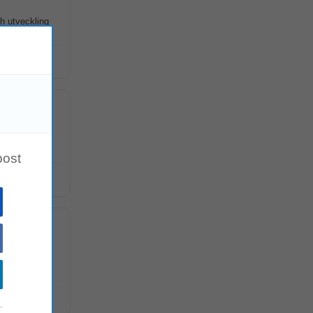
h utveckling
r
post
 av Europas