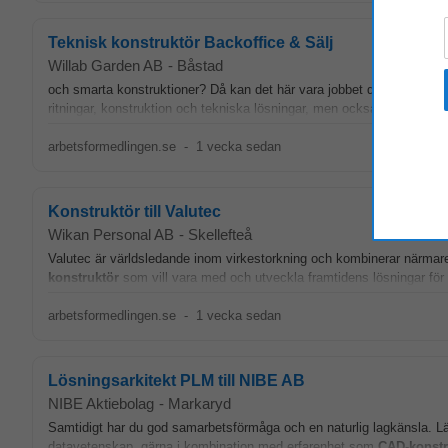
Teknisk konstruktör Backoffice & Sälj
Willab Garden AB
-
Båstad
och smarta konstruktioner? Då kan det här vara jobbet du inte visste
ritningar, konstruktion och tekniska lösningar, men också tycker om at
arbetsformedlingen.se
-
1 vecka sedan
Konstruktör till Valutec
Wikan Personal AB
-
Skellefteå
Valutec är världsledande inom virkestorkning och kombinerar närmar
konstruktör
som vill vara med och utveckla framtidens lösningar för en
arbetsformedlingen.se
-
1 vecka sedan
Lösningsarkitekt PLM till NIBE AB
NIBE Aktiebolag
-
Markaryd
Samtidigt har du god samarbetsförmåga och en naturlig lagkänsla. Läm
datavetenskap, gärna i kombination med erfarenhet som
CAD
‑
konstr