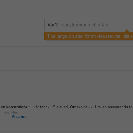
Var?
Tips: ange din stad för att visa resultat i ditt
u en
konstruktör
till vår fabrik i Själevad, Örnsköldsvik. I rollen ansvarar du fö
verans. Hos...
Visa mer