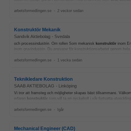
arbetsformedlingen.se
-
2 veckor sedan
Konstruktör Mekanik
Sandvik Aktiebolag
-
Svedala
och processindustrin. Om rollen Som mekanisk
konstruktör
inom Eng
inom gruvindustrin. Du ansvarar för konstruktionsarbetet genom hela ke
arbetsformedlingen.se
-
1 vecka sedan
Teknikledare Konstruktion
SAAB AKTIEBOLAG
-
Linköping
Vi tror att framsteg och möjligheter skapas bäst tillsammans. Välkomm
erfaren
konstruktör
som vill ta en nyckelroll i vår fortsatta utveckling.
arbetsformedlingen.se
-
Igår
Mechanical Engineer (CAD)