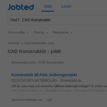
Jobted
Jobb
Löner
Vad?
Sortera efter
Företag
Rekryterare
>
Startsida
CAD Konstruktör - jobb
CAD Konstruktör - jobb
Sökresultat jobb - CAD Konstruktör
Konstruktör till Alab, balkongprojekt
OLOFSFORS AKTIEBOLAG
-
Örnsköldsvik
Vill du vara med och utveckla hållbara balkonglösningar? Vi söker n
och kvalitetssäkring av våra balkongprojekt - från ritning till färdig le
arbetsformedlingen.se
-
Igår