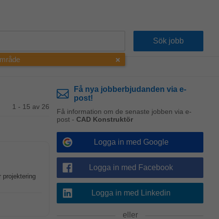
 område
Få nya jobberbjudanden via e-
post!
1 - 15 av 26
Få information om de senaste jobben via e-
post -
CAD Konstruktör
Logga in med Google
Logga in med Facebook
r projektering
Logga in med Linkedin
eller