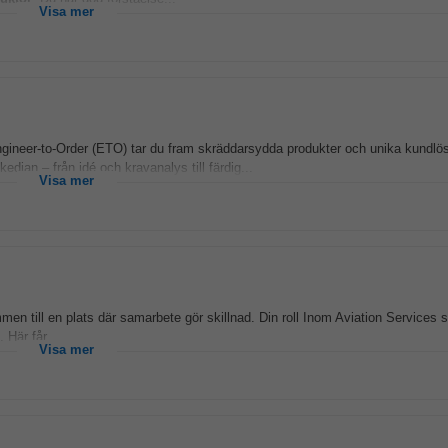
Visa mer
ineer-to-Order (ETO) tar du fram skräddarsydda produkter och unika kundlös
djan – från idé och kravanalys till färdig...
Visa mer
en till en plats där samarbete gör skillnad. Din roll Inom Aviation Services 
 Här får...
Visa mer