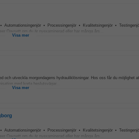
• Automationsingenjör • Processingenjör • Kvalitetsingenjör • Testingenjö
eer Oavsett om du är nyexaminerad eller har många års...
Visa mer
ed och utveckla morgondagens hydrauliklösningar. Hos oss får du möjlighet at
anisation med korta beslutsvägar...
Visa mer
ngborg
• Automationsingenjör • Processingenjör • Kvalitetsingenjör • Testingenjö
eer Oavsett om du är nyexaminerad eller har många års...