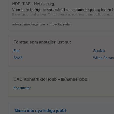
NDP IT AB
-
Helsingborg
Vi söker en kablage
konstruktör
till ett omfattande uppdrag hos en 
Excellence med ansvar för att utveckla, verifiera, industrialisera och 
arbetsformedlingen.se
-
1 vecka sedan
Företag som anställer just nu:
Eltel
Sandvik
SAAB
Wikan Person
CAD Konstruktör jobb – liknande jobb:
Konstruktör
Missa inte nya lediga jobb!