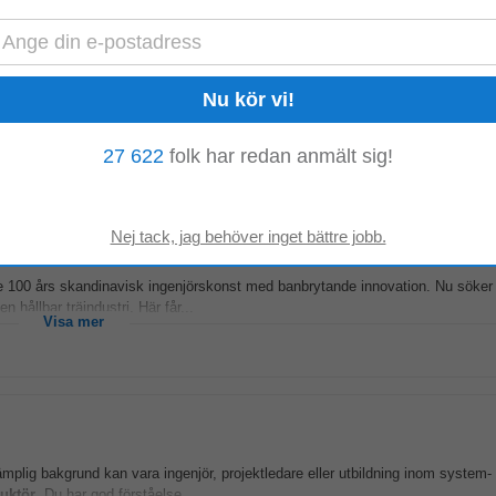
 att du letade efter. Vi söker en tekniskt skicklig problemlösare. Någon som 
t träffa människor...
Visa mer
27 622
folk har redan anmält sig!
e 100 års skandinavisk ingenjörskonst med banbrytande innovation. Nu söker 
 hållbar träindustri. Här får...
Visa mer
plig bakgrund kan vara ingenjör, projektledare eller utbildning inom system- 
uktör
. Du har god förståelse...