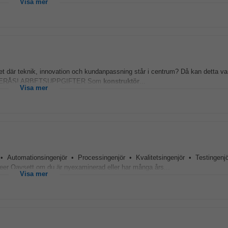
Visa mer
t där teknik, innovation och kundanpassning står i centrum? Då kan detta var
TERÅS! ARBETSUPPGIFTER Som
konstruktör
...
Visa mer
• Automationsingenjör • Processingenjör • Kvalitetsingenjör • Testingenjö
eer Oavsett om du är nyexaminerad eller har många års...
Visa mer