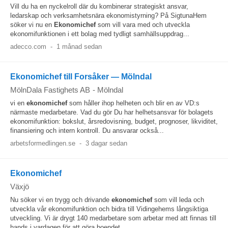
Vill du ha en nyckelroll där du kombinerar strategiskt ansvar,
ledarskap och verksamhetsnära ekonomistyrning? På SigtunaHem
söker vi nu en
Ekonomichef
som vill vara med och utveckla
ekonomifunktionen i ett bolag med tydligt samhällsuppdrag...
adecco.com
-
1 månad sedan
Ekonomichef till Forsåker — Mölndal
MölnDala Fastighets AB
-
Mölndal
vi en
ekonomichef
som håller ihop helheten och blir en av VD:s
närmaste medarbetare. Vad du gör Du har helhetsansvar för bolagets
ekonomifunktion: bokslut, årsredovisning, budget, prognoser, likviditet,
finansiering och intern kontroll. Du ansvarar också...
arbetsformedlingen.se
-
3 dagar sedan
Ekonomichef
Växjö
Nu söker vi en trygg och drivande
ekonomichef
som vill leda och
utveckla vår ekonomifunktion och bidra till Vidingehems långsiktiga
utveckling. Vi är drygt 140 medarbetare som arbetar med att finnas till
hands i vardagen för att göra boendet...