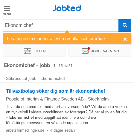
Jobted
Jobted
Jobb
Ekonomichef
Tips: ange din stad för att visa resultat i ditt område
Löner
Filter
Jobbevakning
Sortera efter
Företag
Rekryterare
Ekonomichef - jobb
1 - 15 av 51
Sökresultat jobb - Ekonomichef
Tillväxtbolag söker dig som är ekonomichef
People of Interim & Finance Sweden AB
-
Stockholm
Trivs du i en bred roll med stort ansvarsområde? Vill du arbeta verka i
en nyckelroll i vidareutvecklingen av företaget? Då har vi rollen för dig
–
Ekonomichef
med uppgift att identifiera och driva
förbättringsprocesser i en växande organisation...
arbetsformedlingen.se
-
4 dagar sedan