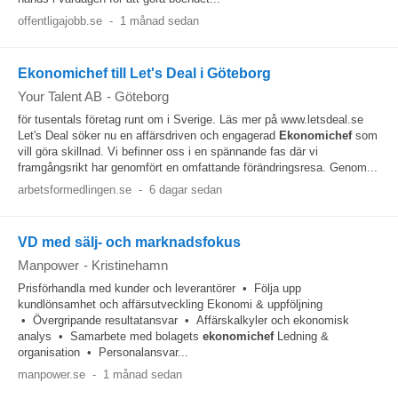
offentligajobb.se
-
1 månad sedan
Ekonomichef till Let's Deal i Göteborg
Your Talent AB
-
Göteborg
för tusentals företag runt om i Sverige. Läs mer på www.letsdeal.se
Let's Deal söker nu en affärsdriven och engagerad
Ekonomichef
som
vill göra skillnad. Vi befinner oss i en spännande fas där vi
framgångsrikt har genomfört en omfattande förändringsresa. Genom...
arbetsformedlingen.se
-
6 dagar sedan
VD med sälj- och marknadsfokus
Manpower
-
Kristinehamn
Prisförhandla med kunder och leverantörer • Följa upp
kundlönsamhet och affärsutveckling Ekonomi & uppföljning
• Övergripande resultatansvar • Affärskalkyler och ekonomisk
analys • Samarbete med bolagets
ekonomichef
Ledning &
organisation • Personalansvar...
manpower.se
-
1 månad sedan