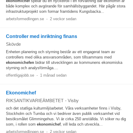
ekonomichef
spelar du en nyckelroll i en förvaltning där ekonomin är
både komplex och avgörande för samhällsbyggandet. Här pågår stora
infrastrukturprojekt som formar framtidens Kungsbacka...
arbetsformedlingen.se
-
2 veckor sedan
Controller med inriktning finans
Skövde
Enheten planering och styrning består av ett engagerat team av
controllers med olika ansvarsområden, som tillsammans med
ekonomichefen
bidrar till utvecklingen av kommunens ekonomiska
styrning och analysförmåga....
offentligajobb.se
-
1 månad sedan
Ekonomichef
RIKSANTIKVARIEÄMBETET
-
Visby
och det statliga kulturmiljöarbetet. Våra verksamheter finns i Visby,
Stockholm och Tumba och vi bedriver även publik verksamhet vid
besöksmålet Glimmingehus. Vi är cirka 250 anställda. Vi söker nu dig
som, i rollen som
ekonomichef
, vill leda och utveckla...
arbetsformedlingen.se
-
2 veckor sedan