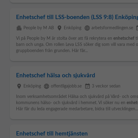
Enhetschef till LSS-boenden (LSS 9:8) Enköpin
apartment
place
language
event
People by M AB
Enköping
arbetsformedlingen.se
Vi på People by M är stolta över att få rekrytera en
enhetschef
t
barn och unga. Om rollen Leva LSS söker dig som vill vara med 
gruppboenden från grunden. Här får...
Enhetschef hälsa och sjukvård
place
language
event_available
Enköping
offentligajobb.se
3 veckor sedan
Inom verksamhetsområdet Hälsa och sjukvård på Vård- och omsor
kommunens hälso- och sjukvård i hemmet. Vi söker nu en
enhet
Här får du leda engagerade medarbetare, bidra till utvecklingen...
Enhetschef till hemtjänsten