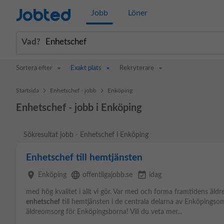
Jobted
Jobb
Löner
Vad?
Sortera efter
Exakt plats
Rekryterare
>
>
Startsida
Enhetschef - jobb
Enköping
Enhetschef - jobb i Enköping
Sökresultat jobb - Enhetschef i Enköping
Enhetschef till hemtjänsten
place
language
event_available
Enköping
offentligajobb.se
idag
med hög kvalitet i allt vi gör. Var med och forma framtidens äldr
enhetschef
till hemtjänsten i de centrala delarna av Enköpingso
äldreomsorg för Enköpingsborna! Vill du veta mer...