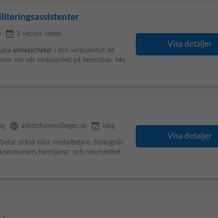
iteringsassistenter
event_available
e
3 veckor sedan
Visa detaljer
 våra
enhetschefer
i den verksamhet de
äsa mer om vår verksamhet på hemsidan: Mo
language
event_available
ng
arbetsformedlingen.se
idag
Visa detaljer
etar också nära medarbetare. Strängnäs
kommunens hemtjänst- och resursenhet.