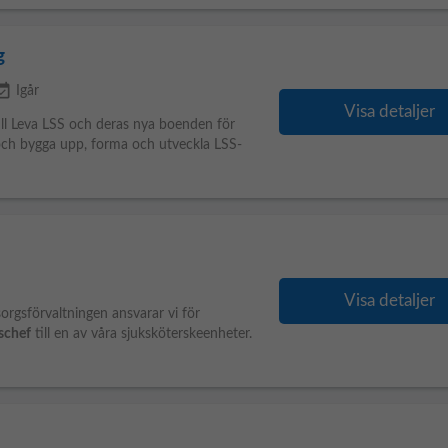
g
_available
Igår
Visa detaljer
ill Leva LSS och deras nya boenden för
och bygga upp, forma och utveckla LSS-
Visa detaljer
gsförvaltningen ansvarar vi för
schef
till en av våra sjuksköterskeenheter.