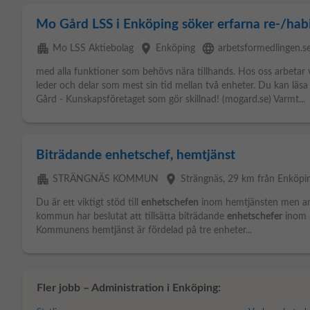
Mo Gård LSS i Enköping söker erfarna re-/habil
apartment
place
language
Mo LSS Aktiebolag
Enköping
arbetsformedlingen.s
med alla funktioner som behövs nära tillhands. Hos oss arbetar
leder och delar som mest sin tid mellan två enheter. Du kan l
Gård - Kunskapsföretaget som gör skillnad! (mogard.se) Varmt...
Biträdande enhetschef, hemtjänst
apartment
place
STRÄNGNÄS KOMMUN
Strängnäs
, 29 km från Enköpi
Du är ett viktigt stöd till
enhetschefen
inom hemtjänsten men arb
kommun har beslutat att tillsätta biträdande
enhetschefer
inom 
Kommunens hemtjänst är fördelad på tre enheter...
Fler jobb – Administration i Enköping: