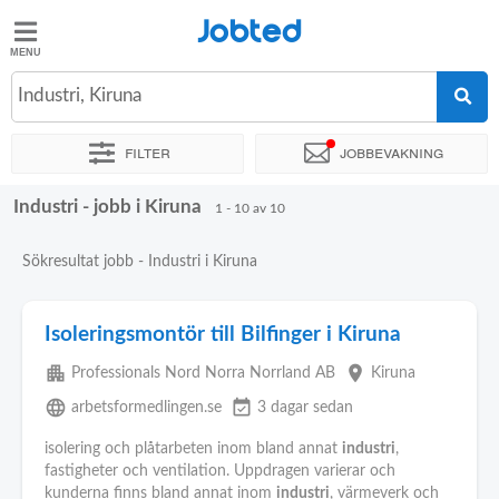
Jobted
Jobted
Jobb
Industri, Kiruna
Filter
Jobbevakning
Löner
Industri - jobb i Kiruna
Sortera efter
Exakt plats
Rekryterare
1 - 10 av 10
Sökresultat jobb - Industri i Kiruna
Isoleringsmontör till Bilfinger i Kiruna
apartment
place
Professionals Nord Norra Norrland AB
Kiruna
language
event_available
arbetsformedlingen.se
3 dagar sedan
isolering och plåtarbeten inom bland annat
industri
,
fastigheter och ventilation. Uppdragen varierar och
kunderna finns bland annat inom
industri
, värmeverk och