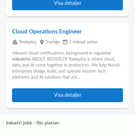
Visa detaljer
Cloud Operations Engineer
apartment
place
event_available
Redeploy
Sverige
1 månad sedan
relevant cloud certifications, background in regulated
industries
ABOUT REDEPLOY Redeploy is where cloud,
data, and AI come together in production. We help Nordic
enterprises design, build, and operate modern tech
platforms and AI solutions that are...
Visa detaljer
Industri jobb - fler platser: