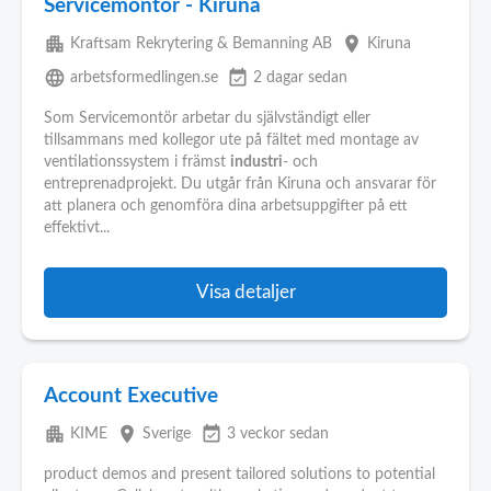
Servicemontör - Kiruna
apartment
place
Kraftsam Rekrytering & Bemanning AB
Kiruna
language
event_available
arbetsformedlingen.se
2 dagar sedan
Som Servicemontör arbetar du självständigt eller
tillsammans med kollegor ute på fältet med montage av
ventilationssystem i främst
industri
- och
entreprenadprojekt. Du utgår från Kiruna och ansvarar för
att planera och genomföra dina arbetsuppgifter på ett
effektivt...
Visa detaljer
Account Executive
apartment
place
event_available
KIME
Sverige
3 veckor sedan
product demos and present tailored solutions to potential