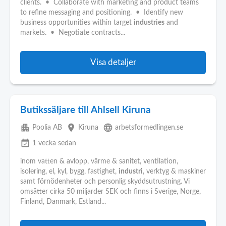
clients. • Collaborate with marketing and product teams
to refine messaging and positioning. • Identify new
business opportunities within target
industries
and
markets. • Negotiate contracts...
Visa detaljer
Butikssäljare till Ahlsell Kiruna
apartment
place
language
Poolia AB
Kiruna
arbetsformedlingen.se
event_available
1 vecka sedan
inom vatten & avlopp, värme & sanitet, ventilation,
isolering, el, kyl, bygg, fastighet,
industri
, verktyg & maskiner
samt förnödenheter och personlig skyddsutrustning. Vi
omsätter cirka 50 miljarder SEK och finns i Sverige, Norge,
Finland, Danmark, Estland...