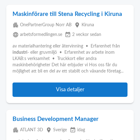
Maskinförare till Stena Recycling i Kiruna
apartment
place
OnePartnerGroup Norr AB
Kiruna
language
event_available
arbetsformedlingen.se
2 veckor sedan
av materialhantering eller återvinning • Erfarenhet från
industri
- eller gruvmiljö • Erfarenhet av arbete inom
LKAB:s verksamhet • Truckkort eller andra
maskinbehörigheter Det här erbjuder vi Hos oss får du
möjlighet att bli en del av ett stabilt och växande företag...
Visa detaljer
Business Development Manager
apartment
place
event_available
ATLANT 3D
Sverige
idag