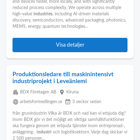
and devices faster, more locally, and with significantly
reduced process complexity. We operate across multiple
high-value
industries
, including AI-driven materials
discovery, semiconductors, advanced packaging, photonics,
MEMS, energy, quantum technologies...
Visa detaljer
Produktionsledare till maskinintensivt
industriprojekt i Leveäniemi
apartment
place
BDX Företagen AB
Kiruna
language
event_available
arbetsformedlingen.se
3 veckor sedan
från gruvindustrin Vilka är BDX och vad kan vi erbjuda dig?
Inom BDX gör vi det möjligt att viktiga samhällsfunktioner
ska fungera genom att erbjuda tjänster inom entreprenad-,
anläggning-,
industri
och logistiksektorn. Varje dag skickar vi
2 500 personer...