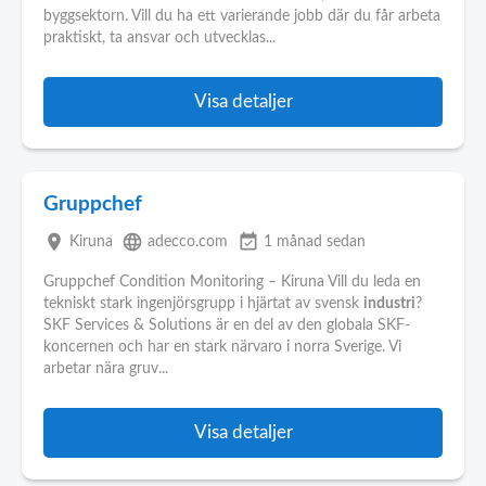
byggsektorn. Vill du ha ett varierande jobb där du får arbeta
praktiskt, ta ansvar och utvecklas...
Visa detaljer
Gruppchef
place
language
event_available
Kiruna
adecco.com
1 månad sedan
Gruppchef Condition Monitoring – Kiruna Vill du leda en
tekniskt stark ingenjörsgrupp i hjärtat av svensk
industri
?
SKF Services & Solutions är en del av den globala SKF-
koncernen och har en stark närvaro i norra Sverige. Vi
arbetar nära gruv...
Visa detaljer