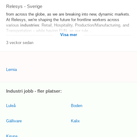
Relesys
-
Sverige
from across the globe, as we are breaking into new, dynamic markets.
At Relesys, we're shaping the future for frontline workers across
various
industries
: Retail, Hospitality, Production/Manufacturing, and
Transportation – while having FUN, as our rule...
Visa mer
3 veckor sedan
Lernia
Industri jobb - fler platser:
Luleå
Boden
Gällivare
Kalix
Kiruna