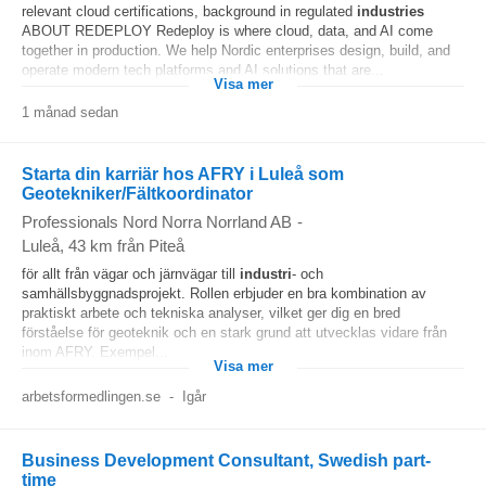
relevant cloud certifications, background in regulated
industries
ABOUT REDEPLOY Redeploy is where cloud, data, and AI come
together in production. We help Nordic enterprises design, build, and
operate modern tech platforms and AI solutions that are...
Visa mer
1 månad sedan
Starta din karriär hos AFRY i Luleå som
Geotekniker/Fältkoordinator
Professionals Nord Norra Norrland AB
-
Luleå
, 43 km från Piteå
för allt från vägar och järnvägar till
industri
- och
samhällsbyggnadsprojekt. Rollen erbjuder en bra kombination av
praktiskt arbete och tekniska analyser, vilket ger dig en bred
förståelse för geoteknik och en stark grund att utvecklas vidare från
inom AFRY. Exempel...
Visa mer
arbetsformedlingen.se
-
Igår
Business Development Consultant, Swedish part-
time