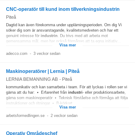
CNC-operatör till kund inom tillverkningsindustrin
Piteå
Dagtid kan även förekomma under upplärningsperioden. Om dig Vi
söker dig som är ansvarstagande, kvalitetsmedveten och har ett
genuint intresse för
industrin
. Du trivs med att arbeta mot
gemensamma mål, men har också förmågan att ta egna initiativ...
Visa mer
adecco.com
-
3 veckor sedan
Maskinoperatörer | Lernia | Piteå
LERNIA BEMANNING AB
-
Piteå
kommunikativ och kan samarbeta i team. För att lyckas i rollen ser vi
gärna att du har: • Erfarenhet från
industri
- eller produktionsarbete,
gärna som maskinoperatör • Teknisk förståelse och förmåga att följa
instruktioner och ritningar • B-körkort...
Visa mer
arbetsformedlingen.se
-
2 veckor sedan
Operativ Områdeschef