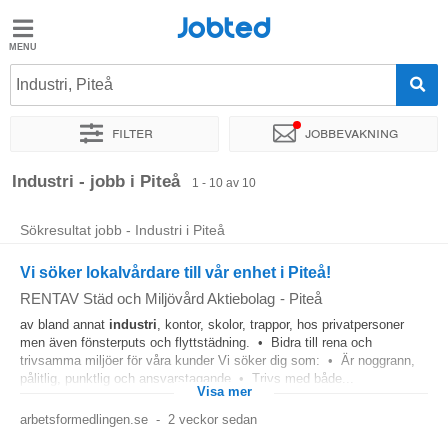
Jobted
Jobted
Jobb
Industri, Piteå
Filter
Jobbevakning
Löner
Sortera efter
Exakt plats
Företag
Industri - jobb i Piteå
1 - 10 av 10
Sökresultat jobb - Industri i Piteå
Vi söker lokalvårdare till vår enhet i Piteå!
RENTAV Städ och Miljövård Aktiebolag
-
Piteå
av bland annat
industri
, kontor, skolor, trappor, hos privatpersoner
men även fönsterputs och flyttstädning. • Bidra till rena och
trivsamma miljöer för våra kunder Vi söker dig som: • Är noggrann,
pålitlig, punktlig och ansvarstagande • Trivs med både...
Visa mer
arbetsformedlingen.se
-
2 veckor sedan