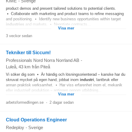
KIME
-
Sverige
product demos and present tailored solutions to potential clients.
• Collaborate with marketing and product teams to refine messaging
and positioning. • Identify new business opportunities within target
industries
and markets. • Negotiate contracts...
Visa mer
3 veckor sedan
Tekniker till Siccum!
Professionals Nord Norra Norrland AB
-
Luleå
, 43 km från Piteå
Vi söker dig som • Är händig och lösningsorienterad – kanske har du
skruvat mycket på egen hand, jobbat inom
industri
, lantbruk eller
annan praktisk verksamhet. • Har viss erfarenhet inom el, mekanik
eller industriell produktion – antingen genom utbildning...
Visa mer
arbetsformedlingen.se
-
2 dagar sedan
Cloud Operations Engineer
Redeploy
-
Sverige