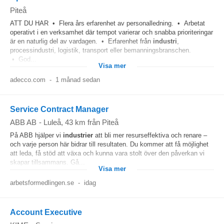
Piteå
ATT DU HAR • Flera års erfarenhet av personalledning. • Arbetat
operativt i en verksamhet där tempot varierar och snabba prioriteringar
är en naturlig del av vardagen. • Erfarenhet från
industri
,
processindustri, logistik, transport eller bemanningsbranschen.
• God...
Visa mer
adecco.com
-
1 månad sedan
Service Contract Manager
ABB AB
-
Luleå
, 43 km från Piteå
På ABB hjälper vi
industrier
att bli mer resurseffektiva och renare –
och varje person här bidrar till resultaten. Du kommer att få möjlighet
att leda, få stöd att växa och kunna vara stolt över den påverkan vi
skapar tillsammans. Gå...
Visa mer
arbetsformedlingen.se
-
idag
Account Executive