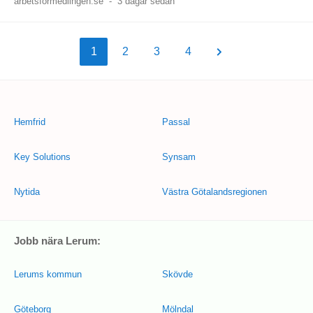
arbetsformedlingen.se
-
3 dagar sedan
1
2
3
4
Hemfrid
Passal
Key Solutions
Synsam
Nytida
Västra Götalandsregionen
Jobb nära Lerum:
Lerums kommun
Skövde
Göteborg
Mölndal