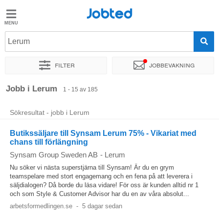
Jobted
Jobted
Jobb
Lerum
Filter
Jobbevakning
Löner
Sortera efter
Exakt plats
Företag
Jobb i Lerum
1 - 15 av 185
Sökresultat - jobb i Lerum
Butikssäljare till Synsam Lerum 75% - Vikariat med
chans till förlängning
Synsam Group Sweden AB
-
Lerum
Nu söker vi nästa superstjärna till Synsam! Är du en grym
teamspelare med stort engagemang och en fena på att leverera i
säljdialogen? Då borde du läsa vidare! För oss är kunden alltid nr 1
och som Style & Customer Advisor har du en av våra absolut...
arbetsformedlingen.se
-
5 dagar sedan