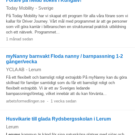
Förare på heltid sökes i Kungälv!
Today Mobility
-
Sverige
På Today Mobility har vi skapat ett program för alla våra förare som vi
kallar för Driver Journey. Vårt mål med programmet är att ge personer
som vill göra karriär i bilbranschen en strukturerad praktisk utbildning
och ett nätverk. Programmet...
1 månad sedan
myNanny barnvakt Floda nanny / barnpassning 1-2
gånger/vecka
YCLA AB
-
Lerum
Få ett flexibelt och barnsligt roligt extrajobb På myNanny kan du göra
skillnad för familjer samtidigt som du får ett barnsligt roligt och
flexibelt extrajobb. Vi är ett av Sveriges ledande
barnpassningsföretag, vilket innebär att du kan förvänta...
arbetsformedlingen.se
-
1 vecka sedan
Husvikarie till glada Rydsbergsskolan i Lerum
Lerum
Lerums
kommun är känd för sina natursköna platser med sjöar och