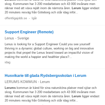
skog. Kommunen har 3 200 medarbetare och 43 000 invånare men
räknar med att växa rejält inom de närmsta åren.
Lerum
ligger endast
20 minuters resväg från Göteborg och står idag inför...
offentligajobb.se
-
Igår
Support Engineer (Remote)
Lenus
-
Sverige
Lenus is looking for a Support Engineer Could you see yourself
thriving in a dynamic global culture, working on big and innovative
projects that propel the Lenus brand toward an impactful vision of
making the world a happier and healthier place?...
idag
Husvikarie till glada Rydsbergsskolan i Lerum
LERUMS KOMMUN
-
Lerum
Lerums
kommun är känd för sina natursköna platser med sjöar och
skog. Kommunen har 3 200 medarbetare och 43 000 invånare men
räknar med att växa rejält inom de närmsta åren.
Lerum
ligger endast
20 minuters resväg från Göteborg och står idag inför...