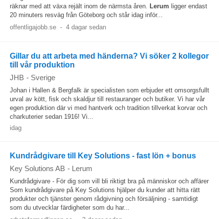
räknar med att växa rejält inom de närmsta åren.
Lerum
ligger endast
20 minuters resväg från Göteborg och står idag inför...
offentligajobb.se
-
4 dagar sedan
Gillar du att arbeta med händerna? Vi söker 2 kollegor
till vår produktion
JHB
-
Sverige
Johan i Hallen & Bergfalk är specialisten som erbjuder ett omsorgsfullt
urval av kött, fisk och skaldjur till restauranger och butiker. Vi har vår
egen produktion där vi med hantverk och tradition tillverkat korvar och
charkuterier sedan 1916! Vi...
idag
Kundrådgivare till Key Solutions - fast lön + bonus
Key Solutions AB
-
Lerum
Kundrådgivare - För dig som vill bli riktigt bra på människor och affärer
Som kundrådgivare på Key Solutions hjälper du kunder att hitta rätt
produkter och tjänster genom rådgivning och försäljning - samtidigt
som du utvecklar färdigheter som du har...