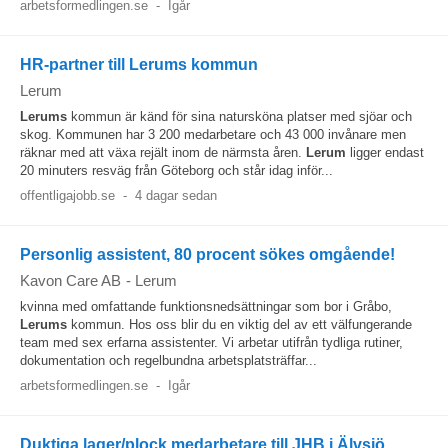
arbetsformedlingen.se
-
Igår
HR-partner till Lerums kommun
Lerum
Lerums
kommun är känd för sina natursköna platser med sjöar och
skog. Kommunen har 3 200 medarbetare och 43 000 invånare men
räknar med att växa rejält inom de närmsta åren.
Lerum
ligger endast
20 minuters resväg från Göteborg och står idag inför...
offentligajobb.se
-
4 dagar sedan
Personlig assistent, 80 procent sökes omgående!
Kavon Care AB
-
Lerum
kvinna med omfattande funktionsnedsättningar som bor i Gråbo,
Lerums
kommun. Hos oss blir du en viktig del av ett välfungerande
team med sex erfarna assistenter. Vi arbetar utifrån tydliga rutiner,
dokumentation och regelbundna arbetsplatsträffar...
arbetsformedlingen.se
-
Igår
Duktiga lager/plock medarbetare till JHB i Älvsjö