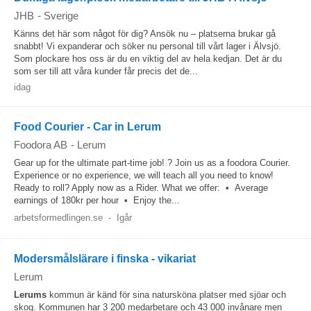
JHB
-
Sverige
Känns det här som något för dig? Ansök nu – platserna brukar gå
snabbt! Vi expanderar och söker nu personal till vårt lager i Älvsjö.
Som plockare hos oss är du en viktig del av hela kedjan. Det är du
som ser till att våra kunder får precis det de...
idag
Food Courier - Car in Lerum
Foodora AB
-
Lerum
Gear up for the ultimate part-time job! ? Join us as a foodora Courier.
Experience or no experience, we will teach all you need to know!
Ready to roll? Apply now as a Rider. What we offer: • Average
earnings of 180kr per hour • Enjoy the...
arbetsformedlingen.se
-
Igår
Modersmålslärare i finska - vikariat
Lerum
Lerums
kommun är känd för sina natursköna platser med sjöar och
skog. Kommunen har 3 200 medarbetare och 43 000 invånare men