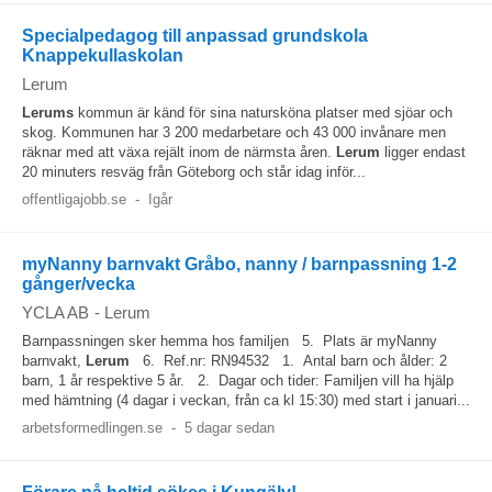
Specialpedagog till anpassad grundskola
Knappekullaskolan
Lerum
Lerums
kommun är känd för sina natursköna platser med sjöar och
skog. Kommunen har 3 200 medarbetare och 43 000 invånare men
räknar med att växa rejält inom de närmsta åren.
Lerum
ligger endast
20 minuters resväg från Göteborg och står idag inför...
offentligajobb.se
-
Igår
myNanny barnvakt Gråbo, nanny / barnpassning 1-2
gånger/vecka
YCLA AB
-
Lerum
Barnpassningen sker hemma hos familjen 5. Plats är myNanny
barnvakt,
Lerum
6. Ref.nr: RN94532 1. Antal barn och ålder: 2
barn, 1 år respektive 5 år. 2. Dagar och tider: Familjen vill ha hjälp
med hämtning (4 dagar i veckan, från ca kl 15:30) med start i januari...
arbetsformedlingen.se
-
5 dagar sedan