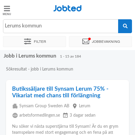
Jobted
Jobted
Jobb
Lerums kommun
Filter
Jobbevakning
Löner
Jobb i Lerums kommun
Sortera efter
Företag
1 - 15 av 184
Sökresultat - jobb i Lerums kommun
Butikssäljare till Synsam Lerum 75% -
Vikariat med chans till förlängning
apartment
place
Synsam Group Sweden AB
Lerum
language
event_available
arbetsformedlingen.se
3 dagar sedan
Nu söker vi nästa superstjärna till Synsam! Är du en grym
teamspelare med stort engagemang och en fena på att