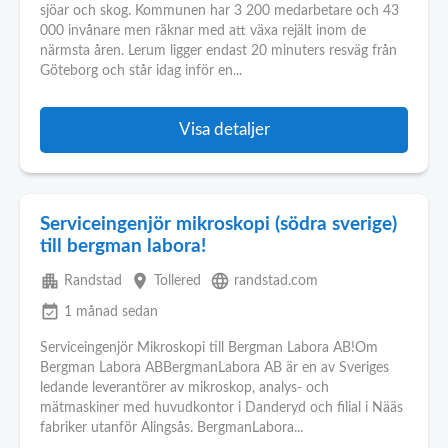
sjöar och skog. Kommunen har 3 200 medarbetare och 43
000 invånare men räknar med att växa rejält inom de
närmsta åren. Lerum ligger endast 20 minuters resväg från
Göteborg och står idag inför en...
Visa detaljer
Serviceingenjör mikroskopi (södra sverige)
till bergman labora!
apartment
place
language
Randstad
Tollered
randstad.com
event_available
1 månad sedan
Serviceingenjör Mikroskopi till Bergman Labora AB!Om
Bergman Labora ABBergmanLabora AB är en av Sveriges
ledande leverantörer av mikroskop, analys- och
mätmaskiner med huvudkontor i Danderyd och filial i Nääs
fabriker utanför Alingsås. BergmanLabora...