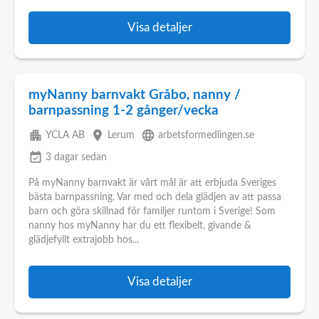
Visa detaljer
myNanny barnvakt Gråbo, nanny /
barnpassning 1-2 gånger/vecka
apartment
place
language
YCLA AB
Lerum
arbetsformedlingen.se
event_available
3 dagar sedan
På myNanny barnvakt är vårt mål är att erbjuda Sveriges
bästa barnpassning. Var med och dela glädjen av att passa
barn och göra skillnad för familjer runtom i Sverige! Som
nanny hos myNanny har du ett flexibelt, givande &
glädjefyllt extrajobb hos...
Visa detaljer