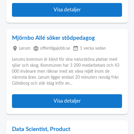
Visa detaljer
Mjörnbo Allé söker stödpedagog
place
language
event_available
Lerum
offentligajobb.se
1 vecka sedan
Lerums kommun är känd för sina natursköna platser med
sjöar och skog. Kommunen har 3 200 medarbetare och 43
000 invånare men räknar med att växa rejält inom de
närmsta åren. Lerum ligger endast 20 minuters resväg från
Göteborg och står idag inför en...
Visa detaljer
Data Scientist, Product