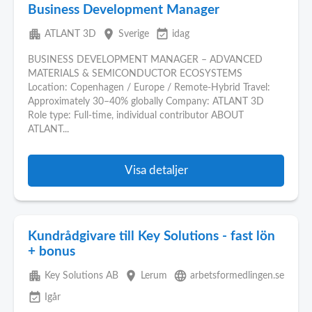
Business Development Manager
apartment
place
event_available
ATLANT 3D
Sverige
idag
BUSINESS DEVELOPMENT MANAGER – ADVANCED
MATERIALS & SEMICONDUCTOR ECOSYSTEMS
Location: Copenhagen / Europe / Remote-Hybrid Travel:
Approximately 30–40% globally Company: ATLANT 3D
Role type: Full-time, individual contributor ABOUT
ATLANT...
Visa detaljer
Kundrådgivare till Key Solutions - fast lön
+ bonus
apartment
place
language
Key Solutions AB
Lerum
arbetsformedlingen.se
event_available
Igår