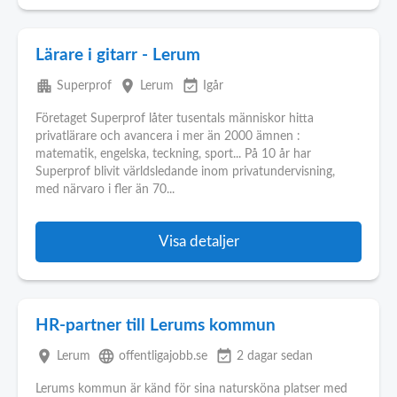
Lärare i gitarr - Lerum
apartment
place
event_available
Superprof
Lerum
Igår
Företaget Superprof låter tusentals människor hitta
privatlärare och avancera i mer än 2000 ämnen :
matematik, engelska, teckning, sport... På 10 år har
Superprof blivit världsledande inom privatundervisning,
med närvaro i fler än 70...
Visa detaljer
HR-partner till Lerums kommun
place
language
event_available
Lerum
offentligajobb.se
2 dagar sedan
Lerums kommun är känd för sina natursköna platser med