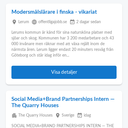
Modersmålslärare i finska - vikariat
place
language
event_available
Lerum
offentligajobb.se
2 dagar sedan
Lerums kommun är känd för sina natursköna platser med
sjöar och skog. Kommunen har 3 200 medarbetare och 43
000 invånare men räknar med att växa rejält inom de
närmsta åren. Lerum ligger endast 20 minuters resväg från
Göteborg och står idag inför en...
Visa detaljer
Social Media+Brand Partnerships Intern —
The Quarry Houses
apartment
place
event_available
The Quarry Houses
Sverige
idag
SOCIAL MEDIA+BRAND PARTNERSHIPS INTERN — THE