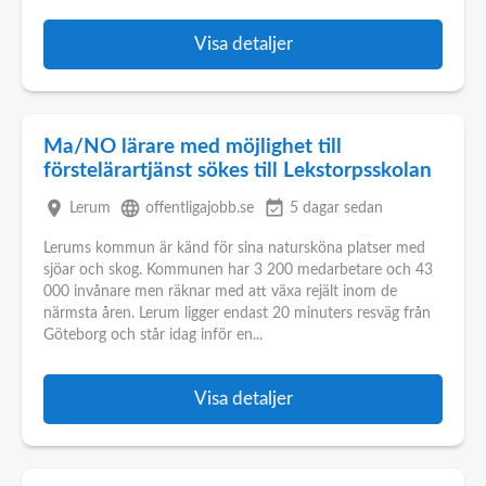
Visa detaljer
Ma/NO lärare med möjlighet till
förstelärartjänst sökes till Lekstorpsskolan
place
language
event_available
Lerum
offentligajobb.se
5 dagar sedan
Lerums kommun är känd för sina natursköna platser med
sjöar och skog. Kommunen har 3 200 medarbetare och 43
000 invånare men räknar med att växa rejält inom de
närmsta åren. Lerum ligger endast 20 minuters resväg från
Göteborg och står idag inför en...
Visa detaljer