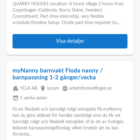
QUARRY HOUSES Location: A forest village 2 hours from
Copenhagen (Gylsboda, Norra Skåne, Sweden)
Commitment: Part-time internship, very flexible
schedule/timeline Setup: Onsite part-time required (to...
Visa detaljer
myNanny barnvakt Floda nanny /
barnpassning 1-2 gånger/vecka
apartment
place
language
YCLA AB
Lerum
arbetsformedlingen.se
event_available
1 vecka sedan
Få ett flexibelt och barnsligt roligt extrajobb På myNanny
kan du göra skillnad för familjer samtidigt som du får ett
barnsligt roligt och flexibelt extrajobb. Vi är ett av Sveriges
ledande barnpassningsföretag, vilket innebär att du kan
förvänta...