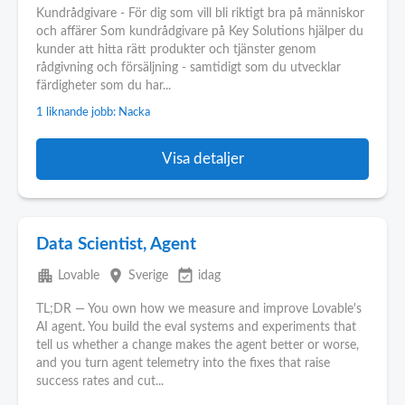
Kundrådgivare - För dig som vill bli riktigt bra på människor
och affärer Som kundrådgivare på Key Solutions hjälper du
kunder att hitta rätt produkter och tjänster genom
rådgivning och försäljning - samtidigt som du utvecklar
färdigheter som du har...
1 liknande jobb: Nacka
Visa detaljer
Data Scientist, Agent
apartment
place
event_available
Lovable
Sverige
idag
TL;DR — You own how we measure and improve Lovable's
AI agent. You build the eval systems and experiments that
tell us whether a change makes the agent better or worse,
and you turn agent telemetry into the fixes that raise
success rates and cut...