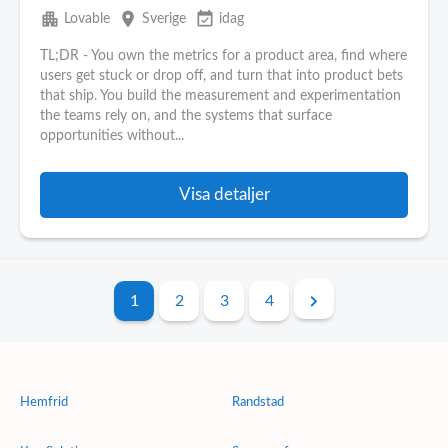
apartment
place
event_available
Lovable
Sverige
idag
TL;DR - You own the metrics for a product area, find where
users get stuck or drop off, and turn that into product bets
that ship. You build the measurement and experimentation
the teams rely on, and the systems that surface
opportunities without...
Visa detaljer
1
2
3
4
Hemfrid
Randstad