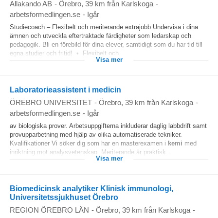
Allakando AB
-
Örebro
, 39 km från Karlskoga
-
arbetsformedlingen.se
-
Igår
Studiecoach – Flexibelt och meriterande extrajobb Undervisa i dina
ämnen och utveckla eftertraktade färdigheter som ledarskap och
pedagogik. Bli en förebild för dina elever, samtidigt som du har tid till
egna studier och fritid! • Flexibelt och...
Visa mer
Laboratorieassistent i medicin
ÖREBRO UNIVERSITET
-
Örebro
, 39 km från Karlskoga
-
arbetsformedlingen.se
-
Igår
av biologiska prover. Arbetsuppgifterna inkluderar daglig labbdrift samt
provupparbetning med hjälp av olika automatiserade tekniker.
Kvalifikationer Vi söker dig som har en masterexamen i
kemi
med
inriktning mot analysvetenskap. Meriterande är praktisk...
Visa mer
Biomedicinsk analytiker Klinisk immunologi,
Universitetssjukhuset Örebro
REGION ÖREBRO LÄN
-
Örebro
, 39 km från Karlskoga
-