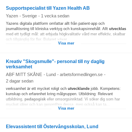
Supportspecialist till Yazen Health AB
Yazen
-
Sverige
-
1 vecka sedan
Yazens digitala plattform omfattar allt från patient-app och
journallösning till kliniska verktyg och kunskapsinnehåll. Allt
utvecklas
med ett tydligt mål: att erbjuda högkvalitativ vård mer effektiv, skalbar
och tillgänglig för fler. Bolaget växer...
Visa mer
Kreativ "Skogsmulle"- personal till ny daglig
verksamhet
ABF MITT SKÅNE
-
Lund
-
arbetsformedlingen.se
-
2 dagar sedan
verksamhet är ett mycket roligt och
utvecklande
jobb. Kompetens:
kunskap och erfarenhet kring målgruppen. Utbildning: Relevant
utbildning,
pedagogisk
eller omsorgsinriktad. Vi söker dig som har
mycket idéer och kan genomföra dessa, men också kan ta...
Visa mer
Elevassistent till Östervångsskolan, Lund