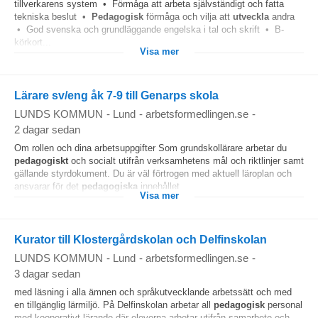
tillverkarens system • Förmåga att arbeta självständigt och fatta
tekniska beslut •
Pedagogisk
förmåga och vilja att
utveckla
andra
• God svenska och grundläggande engelska i tal och skrift • B-
körkort...
Visa mer
Lärare sv/eng åk 7-9 till Genarps skola
LUNDS KOMMUN
-
Lund
-
arbetsformedlingen.se
-
2 dagar sedan
Om rollen och dina arbetsuppgifter Som grundskollärare arbetar du
pedagogiskt
och socialt utifrån verksamhetens mål och riktlinjer samt
gällande styrdokument. Du är väl förtrogen med aktuell läroplan och
ansvarar för det
pedagogiska
innehållet...
Visa mer
Kurator till Klostergårdskolan och Delfinskolan
LUNDS KOMMUN
-
Lund
-
arbetsformedlingen.se
-
3 dagar sedan
med läsning i alla ämnen och språkutvecklande arbetssätt och med
en tillgänglig lärmiljö. På Delfinskolan arbetar all
pedagogisk
personal
med kooperativt lärande där eleverna arbetar utifrån samarbete och