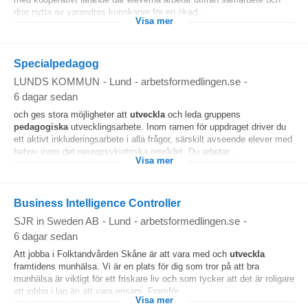
drar nytta av varandras kunskaper för en ökad...
Visa mer
Specialpedagog
LUNDS KOMMUN
-
Lund
-
arbetsformedlingen.se
-
6 dagar sedan
och ges stora möjligheter att
utveckla
och leda gruppens
pedagogiska
utvecklingsarbete. Inom ramen för uppdraget driver du
ett aktivt inkluderingsarbete i alla frågor, särskilt avseende elever med
behov inom det neuropsykiatriska området. Du arbetar...
Visa mer
Business Intelligence Controller
SJR in Sweden AB
-
Lund
-
arbetsformedlingen.se
-
6 dagar sedan
Att jobba i Folktandvården Skåne är att vara med och
utveckla
framtidens munhälsa. Vi är en plats för dig som tror på att bra
munhälsa är viktigt för ett friskare liv och som tycker att det är roligare
att jobba i lag än att vara ensam. Framför...
Visa mer