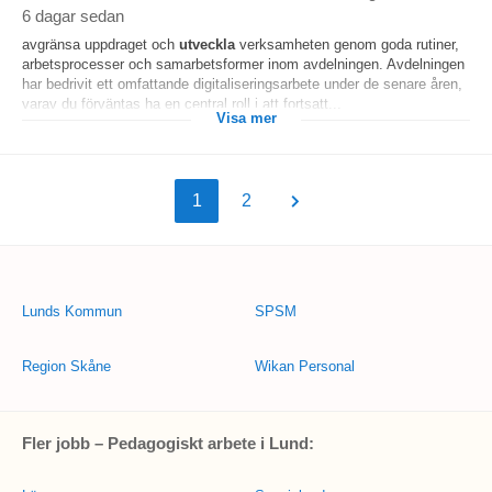
6 dagar sedan
avgränsa uppdraget och
utveckla
verksamheten genom goda rutiner,
arbetsprocesser och samarbetsformer inom avdelningen. Avdelningen
har bedrivit ett omfattande digitaliseringsarbete under de senare åren,
varav du förväntas ha en central roll i att fortsatt...
Visa mer
1
2
Lunds Kommun
SPSM
Region Skåne
Wikan Personal
Fler jobb – Pedagogiskt arbete i Lund: