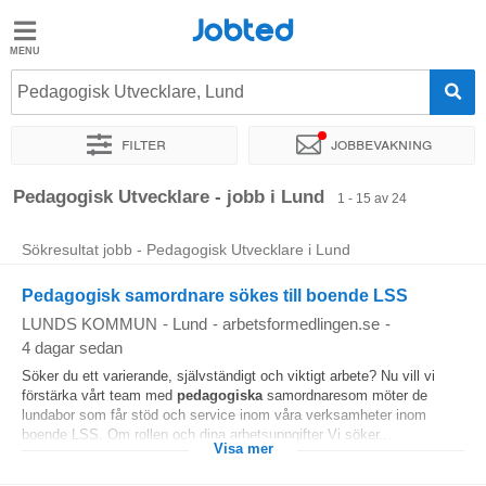
Jobted
Jobted
Jobb
Pedagogisk Utvecklare, Lund
Filter
Jobbevakning
Löner
Sortera efter
Exakt plats
Företag
Rekryterare
Pedagogisk Utvecklare - jobb i Lund
1 - 15 av 24
Sökresultat jobb - Pedagogisk Utvecklare i Lund
Pedagogisk samordnare sökes till boende LSS
LUNDS KOMMUN
-
Lund
-
arbetsformedlingen.se
-
4 dagar sedan
Söker du ett varierande, självständigt och viktigt arbete? Nu vill vi
förstärka vårt team med
pedagogiska
samordnaresom möter de
lundabor som får stöd och service inom våra verksamheter inom
boende LSS. Om rollen och dina arbetsuppgifter Vi söker...
Visa mer