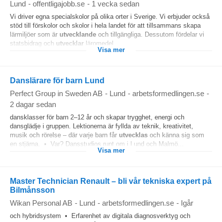
Lund
-
offentligajobb.se
-
1 vecka sedan
Vi driver egna specialskolor på olika orter i Sverige. Vi erbjuder också
stöd till förskolor och skolor i hela landet för att tillsammans skapa
lärmiljöer som är
utvecklande
och tillgängliga. Dessutom fördelar vi
statsbidrag och
utvecklar
läromedel...
Visa mer
Danslärare för barn Lund
Perfect Group in Sweden AB
-
Lund
-
arbetsformedlingen.se
-
2 dagar sedan
dansklasser för barn 2–12 år och skapar trygghet, energi och
dansglädje i gruppen. Lektionerna är fyllda av teknik, kreativitet,
musik och rörelse – där varje barn får
utvecklas
och känna sig som
en stjärna. • Var? Dansstudios runt om i Lund och Malmö...
Visa mer
Master Technician Renault – bli vår tekniska expert på
Bilmånsson
Wikan Personal AB
-
Lund
-
arbetsformedlingen.se
-
Igår
och hybridsystem • Erfarenhet av digitala diagnosverktyg och