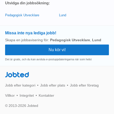
Utvidga din jobbsökning:
Pedagogisk Utvecklare
Lund
Missa inte nya lediga jobb!
Skapa en jobbavisering för:
Pedagogisk Utvecklare
,
Lund
Det är gratis, och du kan avsluta e-postuppdateringarna när som helst
Jobted
Jobb efter kategori
Jobb efter plats
Jobb efter företag
Villkor
Integritet
Kontakter
© 2013-2026 Jobted