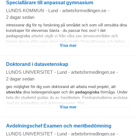
Speciallärare till anpassat gymnasium
LUNDS KOMMUN
-
Lund
-
arbetsformedlingen.se
-
2 dagar sedan
intresserar dig för ny forskning på området och som vill omsätta dina
kunskaper för elevernas bästa - du passar hos oss! I det
pedagogiska
arbetet utgår vi från våra sex ämnesområden och
formar dessa efter varje elevs individuella förutsättningar och behov...
Visa mer
Doktorand i datavetenskap
LUNDS UNIVERSITET
-
Lund
-
arbetsformedlingen.se
-
2 dagar sedan
ges möjlighet för dig som doktorand att arbeta med projekt, att
utveckla
dina ledaregenskaper och din
pedagogiska
förmåga. Under
hela din studietid guidas du av handledare. Forskarstudierna avslutas
med en avhandling och doktorsexamen. Mer...
Visa mer
Avdelningschef Examen och meritbedömning
LUNDS UNIVERSITET
-
Lund
-
arbetsformedlingen.se
-