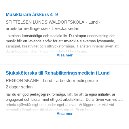
Musiklärare årskurs 4–9
STIFTELSEN LUNDS WALDORFSKOLA
-
Lund
-
arbetsformedlingen.se
-
1 vecka sedan
i skolans konstnärliga och sociala liv. Du skapar undervisning där
musik blir ett levande språk för att
utveckla
elevernas lyssnande,
samspel, kreativitet och uttrycksförmåga. Tjänsten innebär även att
du är kopplad till en klass som delad klasslärare...
Visa mer
Sjuksköterska till Rehabiliteringsmedicin i Lund
REGION SKÅNE
-
Lund
-
arbetsformedlingen.se
-
2 dagar sedan
har du en god
pedagogisk
förmåga, lätt för att ta egna initiativ, är
engagerad och bidrar med ett gott arbetsklimat. Du är även van vid att
arbeta självständigt och under eget ansvar. Vi lägger stor vikt vid
personlig lämplighet då vi är måna om att få en bredd...
Visa mer