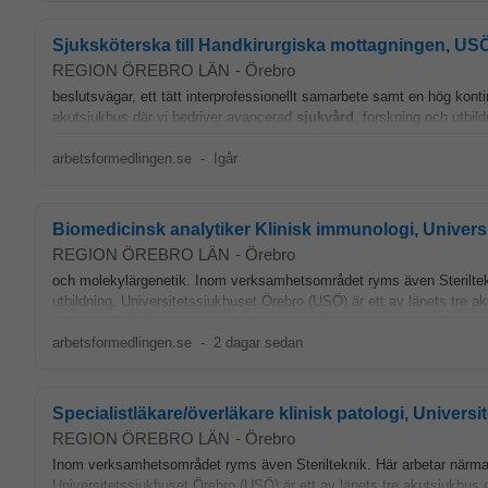
Sjuksköterska till Handkirurgiska mottagningen, US
REGION ÖREBRO LÄN
-
Örebro
beslutsvägar, ett tätt interprofessionellt samarbete samt en hög kontin
akutsjukhus där vi bedriver avancerad
sjukvård
, forskning och utbil
arbetsformedlingen.se
-
Igår
Biomedicinsk analytiker Klinisk immunologi, Univers
REGION ÖREBRO LÄN
-
Örebro
och molekylärgenetik. Inom verksamhetsområdet ryms även Steriltekn
utbildning. Universitetssjukhuset Örebro (USÖ) är ett av länets tre 
arbetsformedlingen.se
-
2 dagar sedan
Specialistläkare/överläkare klinisk patologi, Univers
REGION ÖREBRO LÄN
-
Örebro
Inom verksamhetsområdet ryms även Sterilteknik. Här arbetar närmare
Universitetssjukhuset Örebro (USÖ) är ett av länets tre akutsjukhus 