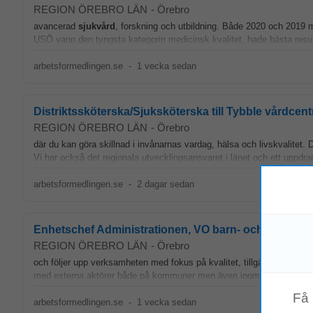
REGION ÖREBRO LÄN
-
Örebro
avancerad
sjukvård
, forskning och utbildning. Både 2020 och 2019 
USÖ vann den tyngsta kategorin medicinsk kvalitet, hade bästa resultat
arbetsformedlingen.se
-
1 vecka sedan
Distriktssköterska/Sjuksköterska till Tybble vårdcent
REGION ÖREBRO LÄN
-
Örebro
där du kan göra skillnad i invånarnas vardag, hälsa och livskvalitet. 
Vi har också det regionala utvecklingsansvaret i länet och ett uppdrag at
arbetsformedlingen.se
-
2 dagar sedan
Enhetschef Administrationen, VO barn- och ungdo
REGION ÖREBRO LÄN
-
Örebro
och följer upp verksamheten med fokus på kvalitet, tillgänglighet 
med externa aktörer både på kommuner men även inom Hälso- och
Få
arbetsformedlingen.se
-
1 vecka sedan