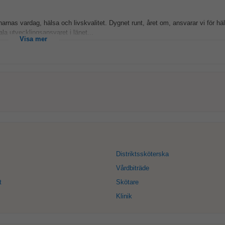
arnas vardag, hälsa och livskvalitet. Dygnet runt, året om, ansvarar vi för hä
ala utvecklingsansvaret i länet...
Visa mer
Distriktssköterska
Vårdbiträde
t
Skötare
Klinik