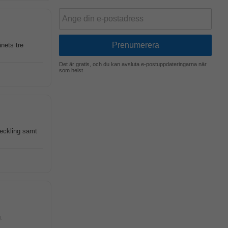
änets tre
Det är gratis, och du kan avsluta e-postuppdateringarna när
som helst
veckling samt
.