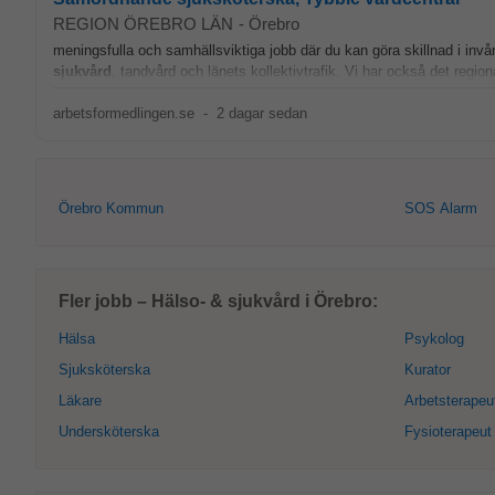
REGION ÖREBRO LÄN
-
Örebro
meningsfulla och samhällsviktiga jobb där du kan göra skillnad i invån
sjukvård
, tandvård och länets kollektivtrafik. Vi har också det region
arbetsformedlingen.se
-
2 dagar sedan
Örebro Kommun
SOS Alarm
Fler jobb – Hälso- & sjukvård i Örebro:
Hälsa
Psykolog
Sjuksköterska
Kurator
Läkare
Arbetsterapeu
Undersköterska
Fysioterapeut