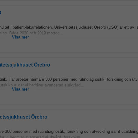
Ö
uitet i patient-läkarrelationen. Universitetssjukhuset Örebro (USÖ) är ett av l
dning. Både 2020 och 2019 mottog...
Visa mer
itetssjukhuset Örebro
ik. Här arbetar närmare 300 personer med rutindiagnostik, forskning och ut
akutsjukhus där vi bedriver avancerad
sjukvård
...
Visa mer
itetssjukhuset Örebro
 300 personer med rutindiagnostik, forskning och utveckling samt utbildning
där vi bedriver avancerad
sjukvård
, forskning...