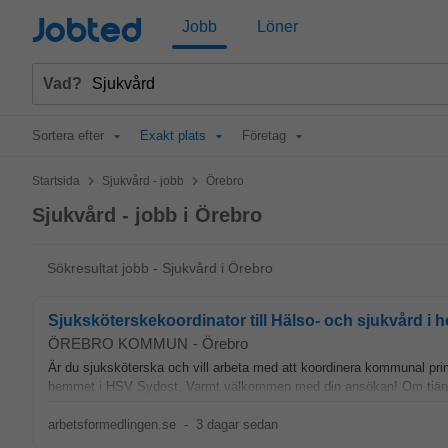
Jobted
Jobb
Löner
Vad?
Sortera efter
Exakt plats
Företag
>
>
Startsida
Sjukvård - jobb
Örebro
Sjukvård - jobb i Örebro
Sökresultat jobb - Sjukvård i Örebro
Sjuksköterskekoordinator till Hälso- och sjukvård i
ÖREBRO KOMMUN
-
Örebro
Är du sjuksköterska och vill arbeta med att koordinera kommunal pr
hemmet i HSV Sydost. Varmt välkommen med din ansökan! Om tjäns
arbetsformedlingen.se
-
3 dagar sedan