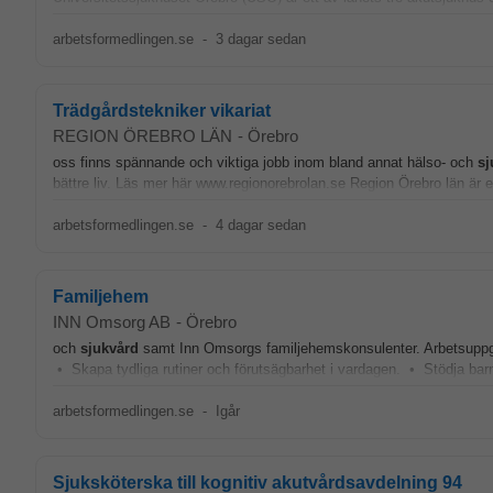
arbetsformedlingen.se
-
3 dagar sedan
Trädgårdstekniker vikariat
REGION ÖREBRO LÄN
-
Örebro
oss finns spännande och viktiga jobb inom bland annat hälso- och
sj
bättre liv. Läs mer här www.regionorebrolan.se Region Örebro län är en
arbetsformedlingen.se
-
4 dagar sedan
Familjehem
INN Omsorg AB
-
Örebro
och
sjukvård
samt Inn Omsorgs familjehemskonsulenter. Arbetsuppgif
• Skapa tydliga rutiner och förutsägbarhet i vardagen. • Stödja barnet 
arbetsformedlingen.se
-
Igår
Sjuksköterska till kognitiv akutvårdsavdelning 94