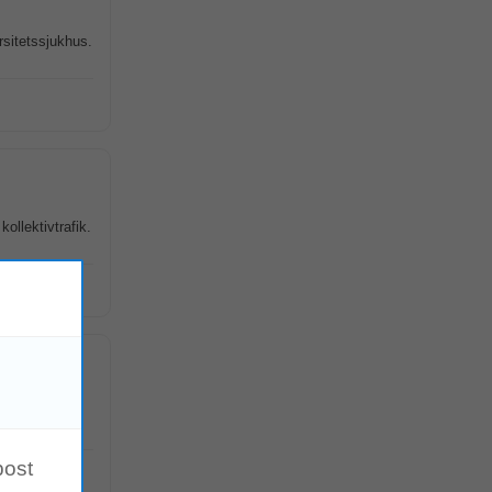
rsitetssjukhus.
kollektivtrafik.
medicin samt
post