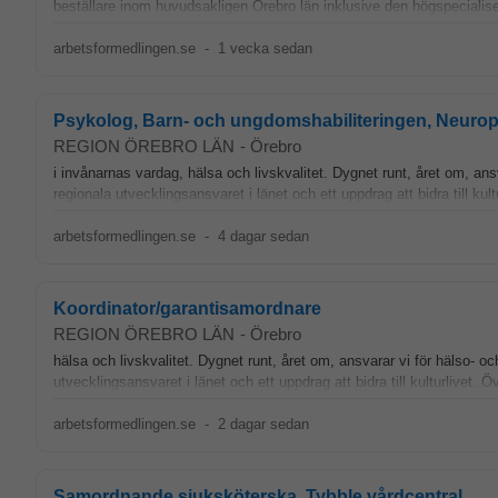
beställare inom huvudsakligen Örebro län inklusive den högspeciali
arbetsformedlingen.se
-
1 vecka sedan
Psykolog, Barn- och ungdomshabiliteringen, Neurop
REGION ÖREBRO LÄN
-
Örebro
i invånarnas vardag, hälsa och livskvalitet. Dygnet runt, året om, ans
regionala utvecklingsansvaret i länet och ett uppdrag att bidra till kult
arbetsformedlingen.se
-
4 dagar sedan
Koordinator/garantisamordnare
REGION ÖREBRO LÄN
-
Örebro
hälsa och livskvalitet. Dygnet runt, året om, ansvarar vi för hälso- o
utvecklingsansvaret i länet och ett uppdrag att bidra till kulturlivet.
arbetsformedlingen.se
-
2 dagar sedan
Samordnande sjuksköterska, Tybble vårdcentral