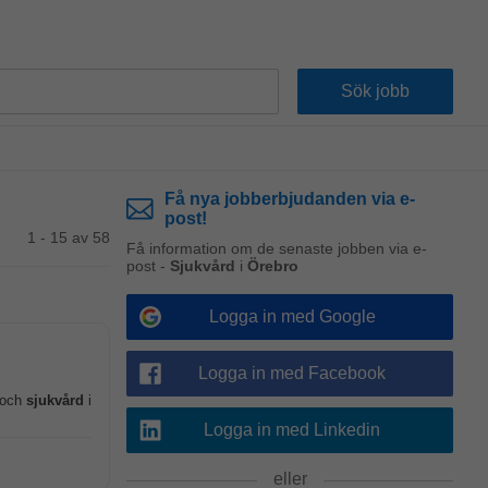
Få nya jobberbjudanden via e-
post!
1 - 15 av 58
Få information om de senaste jobben via e-
post -
Sjukvård
i
Örebro
Logga in med Google
Logga in med Facebook
 och
sjukvård
i
Logga in med Linkedin
eller