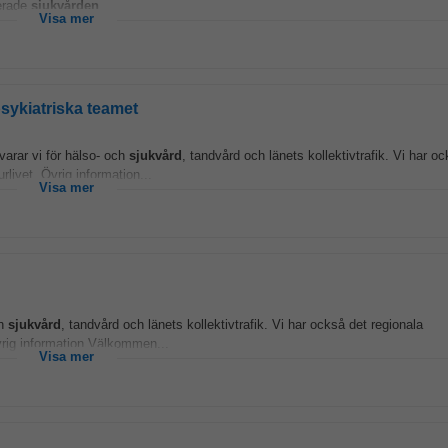
serade
sjukvården
...
Visa mer
sykiatriska teamet
varar vi för hälso- och
sjukvård
, tandvård och länets kollektivtrafik. Vi har o
urlivet. Övrig information...
Visa mer
ch
sjukvård
, tandvård och länets kollektivtrafik. Vi har också det regionala
 Övrig information Välkommen...
Visa mer