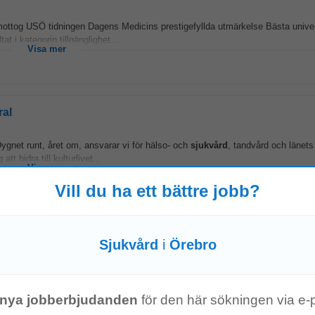
mottog USÖ tidningen Dagens Medicins prestigefyllda utmärkelse Bästa unive
 i kategorin tillgänglighet...
Visa mer
ral
Dygnet runt, året om, ansvarar vi för hälso- och
sjukvård
, tandvård och länets 
t bidra till kulturlivet...
Visa mer
Vill du ha ett bättre jobb?
msmedicin, USÖ
Sjukvård
i
Örebro
och hållbarhet. Du samarbetar nära med andra enheter inom Barn- och ungdoms
sjukvården
. Kvalifikationer Vi söker...
Visa mer
nya jobberbjudanden
för den här sökningen via e-