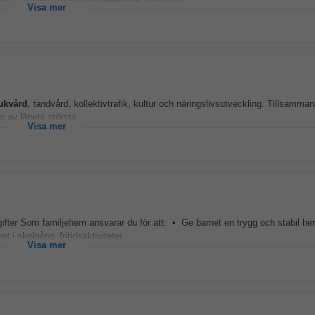
Visa mer
ukvård
, tandvård, kollektivtrafik, kultur och näringslivsutveckling. Tillsamman
 av länets största...
Visa mer
ter Som familjehem ansvarar du för att: • Ge barnet en trygg och stabil he
i skolgång, fritidsaktiviteter...
Visa mer