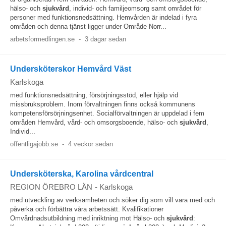
hälso- och
sjukvård
, individ- och familjeomsorg samt området för
personer med funktionsnedsättning. Hemvården är indelad i fyra
områden och denna tjänst ligger under Område Norr...
arbetsformedlingen.se
-
3 dagar sedan
Undersköterskor Hemvård Väst
Karlskoga
med funktionsnedsättning, försörjningsstöd, eller hjälp vid
missbruksproblem. Inom förvaltningen finns också kommunens
kompetensförsörjningsenhet. Socialförvaltningen är uppdelad i fem
områden Hemvård, vård- och omsorgsboende, hälso- och
sjukvård
,
Individ...
offentligajobb.se
-
4 veckor sedan
Undersköterska, Karolina vårdcentral
REGION ÖREBRO LÄN
-
Karlskoga
med utveckling av verksamheten och söker dig som vill vara med och
påverka och förbättra våra arbetssätt. Kvalifikationer
Omvårdnadsutbildning med inriktning mot Hälso- och
sjukvård
: