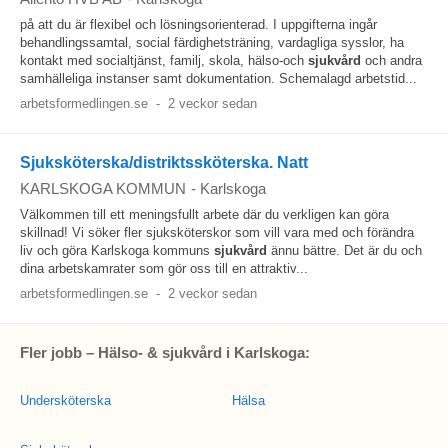
på att du är flexibel och lösningsorienterad. I uppgifterna ingår
behandlingssamtal, social färdighetsträning, vardagliga sysslor, ha
kontakt med socialtjänst, familj, skola, hälso-och
sjukvård
och andra
samhälleliga instanser samt dokumentation. Schemalagd arbetstid...
arbetsformedlingen.se
-
2 veckor sedan
Sjuksköterska/distriktssköterska. Natt
KARLSKOGA KOMMUN
-
Karlskoga
Välkommen till ett meningsfullt arbete där du verkligen kan göra
skillnad! Vi söker fler sjuksköterskor som vill vara med och förändra
liv och göra Karlskoga kommuns
sjukvård
ännu bättre. Det är du och
dina arbetskamrater som gör oss till en attraktiv...
arbetsformedlingen.se
-
2 veckor sedan
Fler jobb – Hälso- & sjukvård i Karlskoga:
Undersköterska
Hälsa