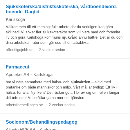
Sjuksköterska/distriktssköterska, vårdboende/ord.
boende. Dagtid
Karlskoga
Välkommen till ett meningsfullt arbete där du verkligen kan göra
skillnad! Vi söker fler sjuksköterskor som vill vara med och förändra
liv och göra Karlskoga kommuns
sjukvård
ännu bättre. Det är du och
dina arbetskamrater som gör oss till en attraktiv...
offentligajobb.se
-
2 veckor sedan
Farmaceut
Apoteket AB
-
Karlskoga
har vi nära samarbete med hälso- och
sjukvården
– alltid med
omtanke om både människor och miljö. Vårt mål är tydligt: Ett liv i
hälsa, för alla. Nyfiken? Det räcker gott. Hör av dig om rollen fångar
ditt intresse! Vi berättar gärna mer om tjänsten...
arbetsformedlingen.se
-
2 veckor sedan
Socionom/Behandlingspedagog
Aliento HVB AB
-
Karlskoga