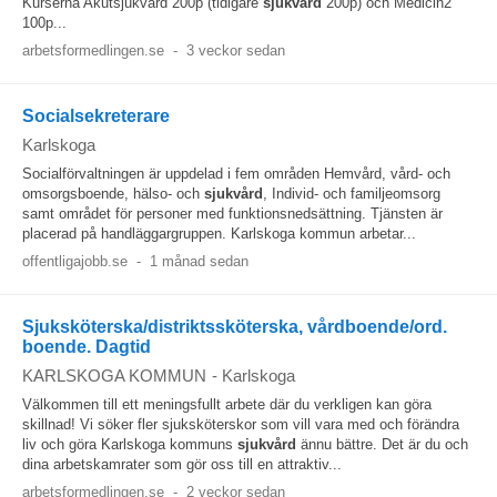
Kurserna Akutsjukvård 200p (tidigare
sjukvård
200p) och Medicin2
100p...
arbetsformedlingen.se
-
3 veckor sedan
Socialsekreterare
Karlskoga
Socialförvaltningen är uppdelad i fem områden Hemvård, vård- och
omsorgsboende, hälso- och
sjukvård
, Individ- och familjeomsorg
samt området för personer med funktionsnedsättning. Tjänsten är
placerad på handläggargruppen. Karlskoga kommun arbetar...
offentligajobb.se
-
1 månad sedan
Sjuksköterska/distriktssköterska, vårdboende/ord.
boende. Dagtid
KARLSKOGA KOMMUN
-
Karlskoga
Välkommen till ett meningsfullt arbete där du verkligen kan göra
skillnad! Vi söker fler sjuksköterskor som vill vara med och förändra
liv och göra Karlskoga kommuns
sjukvård
ännu bättre. Det är du och
dina arbetskamrater som gör oss till en attraktiv...
arbetsformedlingen.se
-
2 veckor sedan