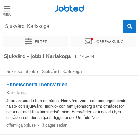
Jobted
Jobted
Jobb
Sjukvård, Karlskoga
Filter
Jobbevakning
Löner
Sortera efter
Exakt plats
Rekryterare
Sjukvård - jobb i Karlskoga
1 - 14 av 14
Sökresultat jobb - Sjukvård i Karlskoga
Enhetschef till hemvården
Karlskoga
är organiserad i fem områden: Hemvård, vård- och omsorgsboende,
hälso- och
sjukvård
, individ- och familjeomsorg samt området för
personer med funktionsnedsättning. Hemvården är indelad i fyra
områden och denna tjänst ligger under Område Norr...
offentligajobb.se
-
3 dagar sedan