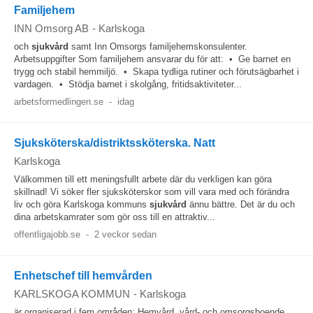
Familjehem
INN Omsorg AB
-
Karlskoga
och
sjukvård
samt Inn Omsorgs familjehemskonsulenter.
Arbetsuppgifter Som familjehem ansvarar du för att: • Ge barnet en
trygg och stabil hemmiljö. • Skapa tydliga rutiner och förutsägbarhet i
vardagen. • Stödja barnet i skolgång, fritidsaktiviteter...
arbetsformedlingen.se
-
idag
Sjuksköterska/distriktssköterska. Natt
Karlskoga
Välkommen till ett meningsfullt arbete där du verkligen kan göra
skillnad! Vi söker fler sjuksköterskor som vill vara med och förändra
liv och göra Karlskoga kommuns
sjukvård
ännu bättre. Det är du och
dina arbetskamrater som gör oss till en attraktiv...
offentligajobb.se
-
2 veckor sedan
Enhetschef till hemvården
KARLSKOGA KOMMUN
-
Karlskoga
är organiserad i fem områden: Hemvård, vård- och omsorgsboende,