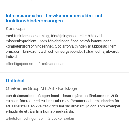
Intresseanmälan - timvikarier inom äldre- och
funktionshinderomsorgen
Karlskoga
med funktionsnedsättning, försörjningsstöd, eller hjälp vid
missbruksproblem. Inom förvaltningen finns också kommunens
kompetensförsörjningsenhet. Socialförvaltningen är uppdelad i fem
områden Hemvård, vård- och omsorgsboende, hälso- och
sjukvård
,
Individ...
offentligajobb.se
-
1 månad sedan
Driftchef
OnePartnerGroup Mitt AB
-
Karlskoga
och distansarbete på egen hand. Resor i tjänsten förekommer. Vi är
ett stort företag med ett brett utbud av förmåner och erbjudanden för
att säkerställa en kvalitativ och hållbar arbetsmiljö och som exempel
erbjuds du ett års fri inkomst-
sjukvårds
...
arbetsformedlingen.se
-
2 veckor sedan