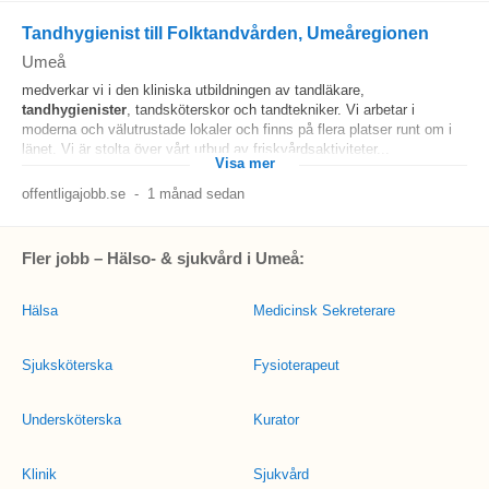
Tandhygienist till Folktandvården, Umeåregionen
Umeå
medverkar vi i den kliniska utbildningen av tandläkare,
tandhygienister
, tandsköterskor och tandtekniker. Vi arbetar i
moderna och välutrustade lokaler och finns på flera platser runt om i
länet. Vi är stolta över vårt utbud av friskvårdsaktiviteter...
Visa mer
offentligajobb.se
-
1 månad sedan
Fler jobb – Hälso- & sjukvård i Umeå:
Hälsa
Medicinsk Sekreterare
Sjuksköterska
Fysioterapeut
Undersköterska
Kurator
Klinik
Sjukvård