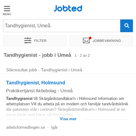
Jobted
Jobted
Jobb
Tandhygienist, Umeå
Filter
Jobbevakning
Löner
Sortera efter
Exakt plats
Tandhygienist - jobb i Umeå
1 - 2 av 2
Sökresultat jobb - Tandhygienist i Umeå
Tandhygienist, Holmsund
Praktikertjänst Aktiebolag
-
Umeå
Tandhygienist
till Skärgårdstandläkar'n i Holmsund Information om
arbetsplatsen Vill du arbeta på en modern och familjär tandvårdsklinik
där patienten står i centrum? Skärgårdstandläkar'n i Holmsund är en
privat klinik med fokus på hög kvalitet...
Visa mer
arbetsformedlingen.se
-
Igår