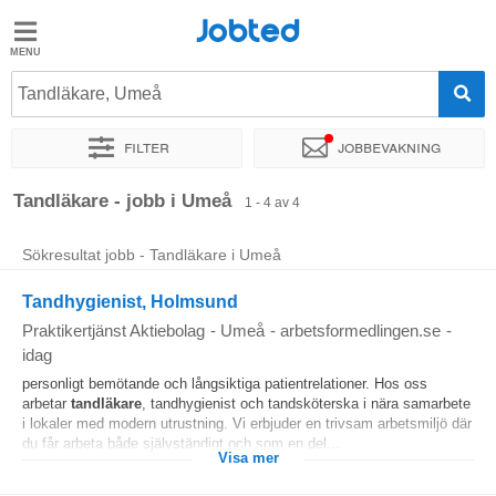
Jobted
Jobted
Jobb
Tandläkare, Umeå
Filter
Jobbevakning
Löner
Sortera efter
Exakt plats
Tandläkare - jobb i Umeå
1 - 4 av 4
Sökresultat jobb - Tandläkare i Umeå
Tandhygienist, Holmsund
Praktikertjänst Aktiebolag
-
Umeå
-
arbetsformedlingen.se
-
idag
personligt bemötande och långsiktiga patientrelationer. Hos oss
arbetar
tandläkare
, tandhygienist och tandsköterska i nära samarbete
i lokaler med modern utrustning. Vi erbjuder en trivsam arbetsmiljö där
du får arbeta både självständigt och som en del...
Visa mer