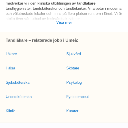
medverkar vi i den kliniska utbildningen av
tandläkare
,
tandhygienister, tandsköterskor och tandtekniker. Vi arbetar i moderna
och välutrustade lokaler och finns på flera platser runt om i länet. Vi är
stolta över vårt utbud av friskvårdsaktiviteter...
Visa mer
Tandläkare – relaterade jobb i Umeå:
Läkare
Sjukvård
Hälsa
Skötare
Sjuksköterska
Psykolog
Undersköterska
Fysioterapeut
Klinik
Kurator