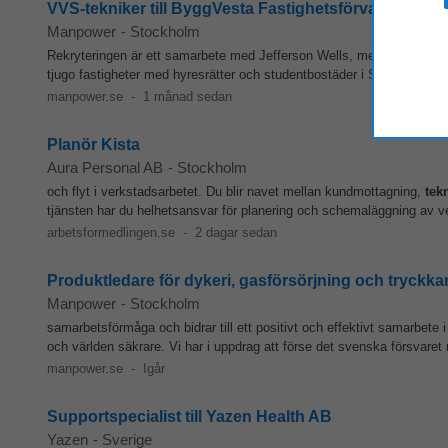
VVS-tekniker till ByggVesta Fastighetsförvaltning i 
Manpower
-
Stockholm
Rekryteringen är ett samarbete med Jefferson Wells, men du blir direk
tjugo fastigheter med hyresrätter och studentbostäder i Stockholmso
manpower.se
-
1 månad sedan
Planör Kista
Aura Personal AB
-
Stockholm
och flyt i verkstadsarbetet. Du blir navet mellan kundmottagning,
tek
tjänsten har du helhetsansvar för planering och schemaläggning av ve
arbetsformedlingen.se
-
2 dagar sedan
Produktledare för dykeri, gasförsörjning och tryck
Manpower
-
Stockholm
samarbetsförmåga och bidrar till ett positivt och effektivt samarbete
och världen säkrare. Vi har i uppdrag att förse det svenska försvar
manpower.se
-
Igår
Supportspecialist till Yazen Health AB
Yazen
-
Sverige