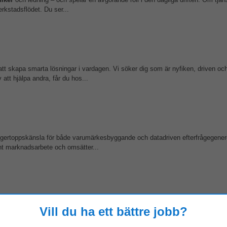
rkstadsflödet. Du ser...
t skapa smarta lösningar i vardagen. Vi söker dig som är nyfiken, driven och g
att hjälpa andra, får du hos...
fingertoppskänsla för både varumärkesbyggande och datadriven efterfrågegener
nt marknadsarbete och omsätter...
sklass? Rolling Optics i Solna söker nu en teknisk tryckare som blir en del av e
Vill du ha ett bättre jobb?
r för säkerhetslösningar...