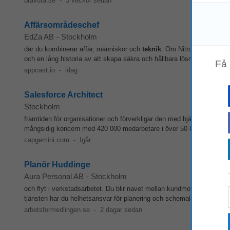
bravura.se
-
3 veckor sedan
Affärsområdeschef
EdZa AB
-
Stockholm
där du kombinerar affär, människor och
teknik
. Om Nitro Consult Nit
och en lång historia av att skapa säkra och hållbara lösningar inom fr
Få
appcast.io
-
idag
Salesforce Architect
Stockholm
framtiden för organisationer och förverkligar den med hjälp av AI,
tek
mångsidig koncern med 420 000 medarbetare i över 50 länder. Genom 
capgemini.com
-
Igår
Planör Huddinge
Aura Personal AB
-
Stockholm
och flyt i verkstadsarbetet. Du blir navet mellan kundmottagning,
tek
tjänsten har du helhetsansvar för planering och schemaläggning av ve
arbetsformedlingen.se
-
2 dagar sedan