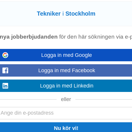
Tekniker
i
Stockholm
ro Consult är ett specialistkonsultbolag inom samhällsbyggnad med rötter från
amförallt: Hydrogeologi, bergteknik...
nya jobberbjudanden
för den här sökningen via e-
Logga in med Google
nik
och människor. Med vår starka historia på nästan 60 år är vi en ansvarsful
Logga in med Facebook
vår expertis inom strategi,
teknik
...
Logga in med Linkedin
eller
niker
och ledning – och spelar en avgörande roll i den dagliga driften. Om tjän
rkstadsflödet. Du ser...