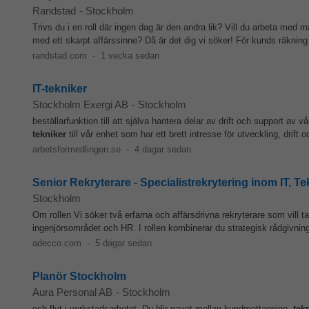
Randstad
-
Stockholm
Trivs du i en roll där ingen dag är den andra lik? Vill du arbeta me
med ett skarpt affärssinne? Då är det dig vi söker! För kunds räkning 
randstad.com
-
1 vecka sedan
IT-tekniker
Stockholm Exergi AB
-
Stockholm
beställarfunktion till att själva hantera delar av drift och support av 
tekniker
till vår enhet som har ett brett intresse för utveckling, drift 
arbetsformedlingen.se
-
4 dagar sedan
Senior Rekryterare - Specialistrekrytering inom IT, T
Stockholm
Om rollen Vi söker två erfarna och affärsdrivna rekryterare som vill ta
ingenjörsområdet och HR. I rollen kombinerar du strategisk rådgivning
adecco.com
-
5 dagar sedan
Planör Stockholm
Aura Personal AB
-
Stockholm
och flyt i verkstadsarbetet. Du blir navet mellan kundmottagning,
tek