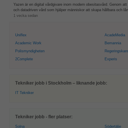
Yazen är en digital vårdgivare inom modern obesitasvård. Genom att
och datadriven vård som hjälper människor att skapa hållbara och lån
1 vecka sedan
Uniflex
AcadeMedia
Academic Work
Bemannia
Polismyndigheten
Regeringskans
2Complete
Experis
Tekniker jobb i Stockholm – liknande jobb:
IT Tekniker
Tekniker jobb - fler platser:
Solna
Södertälje