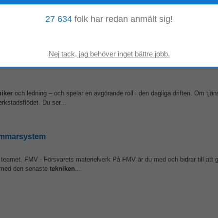
Stockholm
27 634
folk har redan anmält sig!
t anställd av ByggVesta. Det är inte en konsultanställning. I dagsläget förval
mrådet. Beståndet...
niker
och ledning – och spelar en avgörande roll i den dagliga driften. Om tjän
rkstadsflödet. Du ser...
kammarsystem
 i teamet. FMV - Försvarets materielverk På FMV är du med och bidrar till att 
et med den senaste
tekniken
...