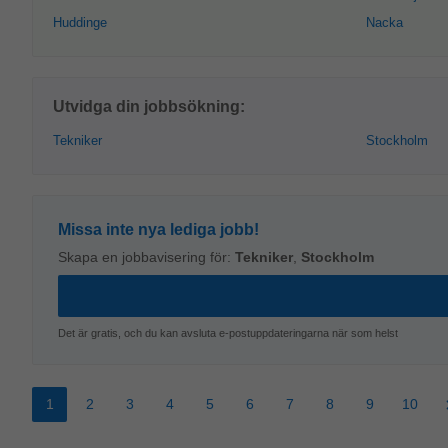
Huddinge
Nacka
Utvidga din jobbsökning:
Tekniker
Stockholm
Missa inte nya lediga jobb!
Skapa en jobbavisering för:
Tekniker
,
Stockholm
Det är gratis, och du kan avsluta e-postuppdateringarna när som helst
1
2
3
4
5
6
7
8
9
10