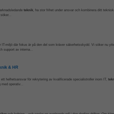
d marknadsledande
teknik
, ha stor frihet under ansvar och kombinera ditt tekni
söker...
vår IT-miljö där fokus är på den del som kräver säkerhetsskydd. Vi söker nu ytte
och support av interna...
eknik & HR
 ett helhetsansvar för rekrytering av kvalificerade specialistroller inom IT,
tek
 med operativ...
niker
och ledning – och spelar en avgörande roll i den dagliga driften. Om tjän