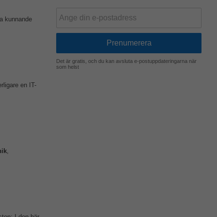
ska kunnande
Det är gratis, och du kan avsluta e-postuppdateringarna när
som helst
rligare en IT-
nik
,
sten: I den här