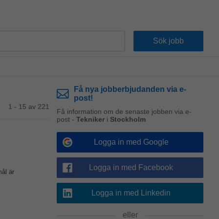
Få nya jobberbjudanden via e-
post!
1 - 15 av 221
Få information om de senaste jobben via e-
post -
Tekniker
i
Stockholm
Logga in med Google
Logga in med Facebook
mål är
Logga in med Linkedin
eller