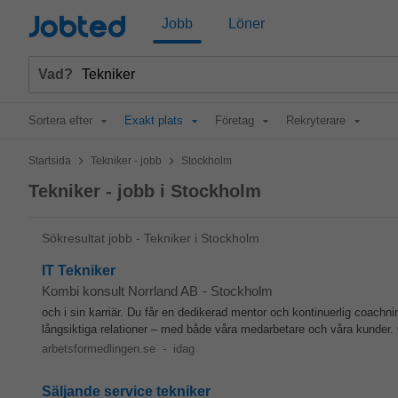
Jobted
Jobb
Löner
Vad?
Sortera efter
Exakt plats
Företag
Rekryterare
>
>
Startsida
Tekniker - jobb
Stockholm
Tekniker - jobb i Stockholm
Sökresultat jobb - Tekniker i Stockholm
IT Tekniker
Kombi konsult Norrland AB
-
Stockholm
och i sin karriär. Du får en dedikerad mentor och kontinuerlig coachn
långsiktiga relationer – med både våra medarbetare och våra kunder
arbetsformedlingen.se
-
idag
Säljande service tekniker