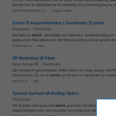
tjänsten har du helhetsansvar för planering och schemaläggning av ve
arbetsformedlingen.se
-
2 dagar sedan
Junior IT-supporttekniker | Stockholm | Experis
Manpower
-
Stockholm
inte bara om
teknik
- det handlar om människor, problemlösning och at
hjälpa andra! Med datorn som ditt främsta verktyg och ett genuint driv 
manpower.se
-
idag
VP Marketing till Kleer
Kleer Group AB
-
Stockholm
från strategi till genomförande. Rollen kräver en skarp strateg med 
SaaS-kontext. Du ser ny
teknik
och AI som en naturlig del av moder
appcast.io
-
Igår
Teknisk tryckare till Rolling Optics
Stockholm
Vill du jobba med avancerad
teknik
, precision och innovation i värld
högteknologiskt team som utvecklar och producerar mikrooptiska filme